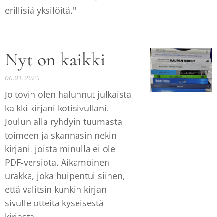
erillisiä yksilöitä."
Nyt on kaikki
06.01.2025
Jo tovin olen halunnut julkaista
kaikki kirjani kotisivullani.
Joulun alla ryhdyin tuumasta
toimeen ja skannasin nekin
kirjani, joista minulla ei ole
PDF-versiota. Aikamoinen
urakka, joka huipentui siihen,
että valitsin kunkin kirjan
sivulle otteita kyseisestä
kirjasta.