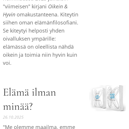
"viimeisen" kirjani
Oikein &
Hyvin
omakustanteena. Kiteytin
siihen oman elämänfilosofiani.
Se kiteytyi helposti yhden
oivalluksen ympärille:
elämässä on oleellista nähdä
oikein ja toimia niin hyvin kuin
voi.
Elämä ilman
minää?
26.10.2025
"Me olemme maailma, emme