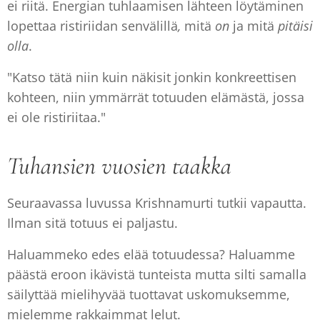
ei riitä. Energian tuhlaamisen lähteen löytäminen
lopettaa ristiriidan senvälillä
,
mitä
on
ja mitä
pitäisi
olla
.
"Katso tätä niin kuin näkisit jonkin konkreettisen
kohteen, niin ymmärrät totuuden elämästä, jossa
ei ole ristiriitaa."
Tuhansien vuosien taakka
Seuraavassa luvussa Krishnamurti tutkii vapautta.
Ilman sitä totuus ei paljastu.
Haluammeko edes elää totuudessa? Haluamme
päästä eroon ikävistä tunteista mutta silti samalla
säilyttää mielihyvää tuottavat uskomuksemme,
mielemme rakkaimmat lelut.