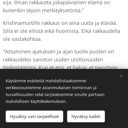
sija. Ilman rakkautta jokapäiväinen elämä on
kuitenkin täysin merkityksetöntä."
Krishnamurtille rakkaus on aina uutta ja elävää.
Sillä ei ole eilistä eikä huomista. Eikä rakkaudella
ole vastakohtaa.
"Astuminen ajatuksen ja ajan tuolle puolen on
rakkaudeksi sanotun uuden ulottuvuuden
tiedostamista. Kun et etsi, et halua, et tavoittele,
silloin ei ole mitään keskusta. Silloin rakkaus on",
Käytämme evästeitä mahdollistaaksemme
Krishnamurti kiteyttää lopuksi.
verkkosivustomme asianmukaisen toiminnan ja
turvallisuuden sekä tarjotaksemme sinulle parhaan
Sanan verho
mahdollisen käyttökokemuksen.
Hyväksy vain tarpeelliset
Hyväksy kaikki
Seuraavassa luvussa tutkitaan kauneuden
olemusta.