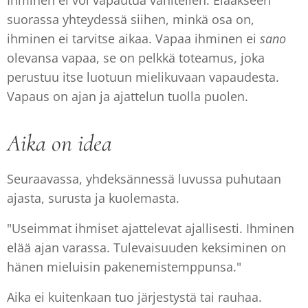
Ihminen ei voi vapautua vähitellen. Elääkseen
suorassa yhteydessä siihen, minkä osa on,
ihminen ei tarvitse aikaa. Vapaa ihminen ei
sano
olevansa vapaa, se on pelkkä toteamus, joka
perustuu itse luotuun mielikuvaan vapaudesta.
Vapaus on ajan ja ajattelun tuolla puolen.
Aika on idea
Seuraavassa, yhdeksännessä luvussa puhutaan
ajasta, surusta ja kuolemasta.
"Useimmat ihmiset ajattelevat ajallisesti. Ihminen
elää ajan varassa. Tulevaisuuden keksiminen on
hänen mieluisin pakenemistemppunsa."
Aika ei kuitenkaan tuo järjestystä tai rauhaa.