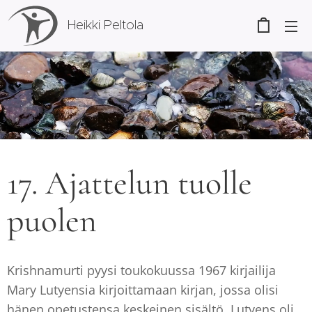
Heikki Peltola
17. Ajattelun tuolle
puolen
Krishnamurti pyysi toukokuussa 1967 kirjailija
Mary Lutyensia kirjoittamaan kirjan, jossa olisi
hänen opetustensa keskeinen sisältö. Lutyens oli