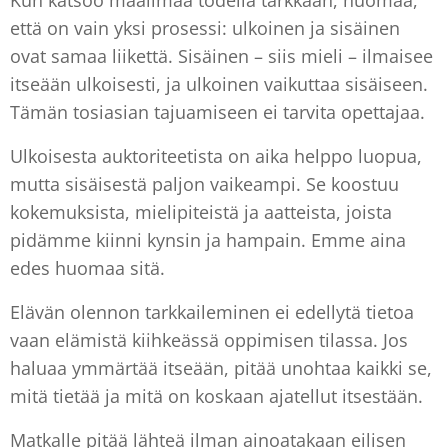
Kun katsoo maailmaa todella tarkkaan, huomaa,
että on vain yksi prosessi: ulkoinen ja sisäinen
ovat samaa liikettä. Sisäinen – siis mieli – ilmaisee
itseään ulkoisesti, ja ulkoinen vaikuttaa sisäiseen.
Tämän tosiasian tajuamiseen ei tarvita opettajaa.
Ulkoisesta auktoriteetista on aika helppo luopua,
mutta sisäisestä paljon vaikeampi. Se koostuu
kokemuksista, mielipiteistä ja aatteista, joista
pidämme kiinni kynsin ja hampain. Emme aina
edes huomaa sitä.
Elävän olennon tarkkaileminen ei edellytä tietoa
vaan elämistä kiihkeässä oppimisen tilassa. Jos
haluaa ymmärtää itseään, pitää unohtaa kaikki se,
mitä tietää ja mitä on koskaan ajatellut itsestään.
Matkalle pitää lähteä ilman ainoatakaan eilisen