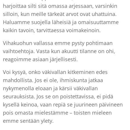
harjoittaa silti sitä omassa arjessaan, varsinkin
silloin, kun meille tärkeät arvot ovat uhattuina.
Haluamme suojella läheisiä ja omaisuuttamme
kaikin tavoin, tarvittaessa voimakeinoin.
Vihakuohun vallassa emme pysty pohtimaan
vaihtoehtoja. Vasta kun akuutti tilanne on ohi,
reagoimme asiaan järjellisesti.
Voi kysyä, onko väkivallan kitkeminen edes
mahdollista. Jos ei ole, ihmiskunta jatkaa
nykymenolla eloaan ja kärsii väkivallan
seurauksista. Jos se on poistettavissa, ei pidä
kysellä keinoa, vaan repiä se juurineen päivineen
pois omasta mielestämme – toisten mieleen
emme sentään ylety.