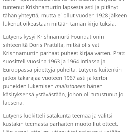
tuntenut Krishnamurtin lapsesta asti ja pitänyt
tähän yhteyttä, mutta ei ollut vuoden 1928 jälkeen
lukenut oikeastaan mitään tämän kirjoituksia.
Lutyens kysyi Krishnamurti Foundationin
sihteeriltä Doris Prattilta, mitkä olisivat
Krishnamurtin parhaat puheet kirjaa varten. Pratt
suositteli vuosina 1963 ja 1964 Intiassa ja
Euroopassa pidettyjä puheita. Lutyens kuitenkin
jatkoi takarajaa vuoteen 1967 asti ja kertoi
puheiden lukemisen
mullistaneen
hänen
käsityksensä ystävästään, johon oli tutustunut jo
lapsena.
Lutyens luokitteli satakunta teemaa ja valitsi
kustakin teemasta parhaiten muotoillut otteet.