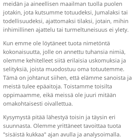
meidän ja aineellisen maailman tuolla puolen
jotakin, jota kutsumme totuudeksi, Jumalaksi tai
todellisuudeksi, ajattomaksi tilaksi, jotain, mihin
inhimillinen ajattelu tai turmeltuneisuus ei ylety.
Kun emme ole löytäneet tuota nimetöntä
kokonaisuutta, jolle on annettu tuhansia nimiä,
olemme kehitelleet siitä erilaisia uskomuksia ja
selityksiä, joista muodostuu oma totuutemme.
Tämä on johtanut siihen, että elämme sanoista ja
meistä tulee epäaitoja. Toistamme toisilta
oppimaamme, eikä meissä ole juuri mitään
omakohtaisesti oivallettua.
Kysymystä pitää lähestyä toisin ja täysin eri
suunnasta. Olemme yrittäneet tavoittaa tuota
"sisäistä kukkaa" ajan avulla ja analysoimalla.