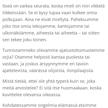
Itseä on vaikea seurata, koska mieli on niin vikkelä
liikkeissään. Se ei kysy lupaa vaan kulkee omia
polkujaan. Aina ne eivät miellytä. Paheksumme
joko itse omia tekojamme, kantojamme tai
ulkonäköämme, aiheesta tai aiheetta – tai sitten
sen tekee joku toinen.
Tunnistammeko olevamme ajatustottumustemme
orjia? Otamme helposti kantaa puolesta tai
vastaan, ja joskus ärsyynnymme eri tavoin
ajattelevista, väärässä olijoista, ilonpilaajista.
Mistä tietää, ettei ole yhtä typerä kuin se, joka
meitä arvostelee? Ei sitä itse huomaakaan, koska
kuvittelee olevansa oikeassa.
Kohdatessamme ongelmia elämässä etsimme