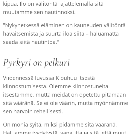
kipua. Ilo on välitöntä; ajattelemalla sitä
muutamme sen nautinnoksi.
"Nykyhetkessä eläminen on kauneuden välitöntä
havaitsemista ja suurta iloa siitä – haluamatta
saada siitä nautintoa."
Pyrkyri on pelkuri
Viidennessä luvussa K puhuu itsestä
kiinnostumisesta. Olemme kiinnostuneita
itsestämme, mutta meidät on opetettu pitämään
sitä vääränä. Se ei ole väärin, mutta myönnämme
sen harvoin rehellisesti.
On monia syitä, miksi pidämme sitä vääränä.
Haluamme tyydytystä, vapautta ja sitä, että muut