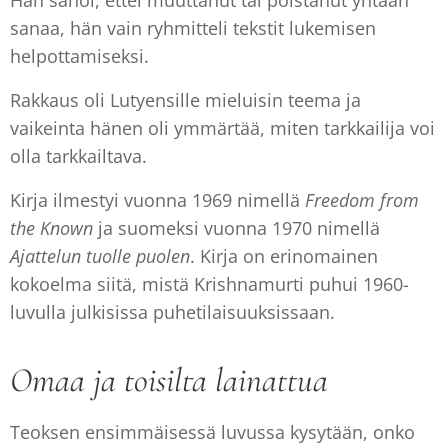
Hän sanoi, ettei muuttanut tai poistanut yhtään
sanaa, hän vain ryhmitteli tekstit lukemisen
helpottamiseksi.
Rakkaus oli Lutyensille mieluisin teema ja
vaikeinta hänen oli ymmärtää, miten tarkkailija voi
olla tarkkailtava.
Kirja ilmestyi vuonna 1969 nimellä
Freedom from
the Known
ja suomeksi vuonna 1970 nimellä
Ajattelun tuolle puolen
. Kirja on erinomainen
kokoelma siitä, mistä Krishnamurti puhui 1960-
luvulla julkisissa puhetilaisuuksissaan.
Omaa ja toisilta lainattua
Teoksen ensimmäisessä luvussa kysytään, onko