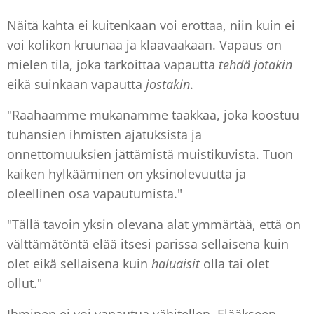
Näitä kahta ei kuitenkaan voi erottaa, niin kuin ei
voi kolikon kruunaa ja klaavaakaan. Vapaus on
mielen tila, joka tarkoittaa vapautta
tehdä jotakin
eikä suinkaan vapautta
jostakin
.
"Raahaamme mukanamme taakkaa, joka koostuu
tuhansien ihmisten ajatuksista ja
onnettomuuksien jättämistä muistikuvista. Tuon
kaiken hylkääminen on yksinolevuutta ja
oleellinen osa vapautumista."
"Tällä tavoin yksin olevana alat ymmärtää, että on
välttämätöntä elää itsesi parissa sellaisena kuin
olet eikä sellaisena kuin
haluaisit
olla tai olet
ollut."