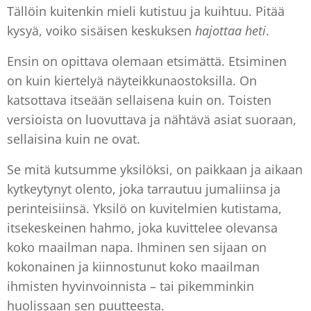
Tällöin kuitenkin mieli kutistuu ja kuihtuu. Pitää
kysyä, voiko sisäisen keskuksen
hajottaa heti
.
Ensin on opittava olemaan etsimättä. Etsiminen
on kuin kiertelyä näyteikkunaostoksilla. On
katsottava itseään sellaisena kuin on. Toisten
versioista on luovuttava ja nähtävä asiat suoraan,
sellaisina kuin ne ovat.
Se mitä kutsumme yksilöksi, on paikkaan ja aikaan
kytkeytynyt olento, joka tarrautuu jumaliinsa ja
perinteisiinsä. Yksilö on kuvitelmien kutistama,
itsekeskeinen hahmo, joka kuvittelee olevansa
koko maailman napa. Ihminen sen sijaan on
kokonainen ja kiinnostunut koko maailman
ihmisten hyvinvoinnista – tai pikemminkin
huolissaan sen puutteesta.