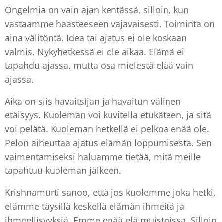
Ongelmia on vain ajan kentässä, silloin, kun
vastaamme haasteeseen vajavaisesti. Toiminta on
aina välitöntä. Idea tai ajatus ei ole koskaan
valmis. Nykyhetkessä ei ole aikaa. Elämä ei
tapahdu ajassa, mutta osa mielestä elää vain
ajassa.
Aika on siis havaitsijan ja havaitun välinen
etäisyys. Kuoleman voi kuvitella etukäteen, ja sitä
voi pelätä. Kuoleman hetkellä ei pelkoa enää ole.
Pelon aiheuttaa ajatus elämän loppumisesta. Sen
vaimentamiseksi haluamme tietää, mitä meille
tapahtuu kuoleman jälkeen.
Krishnamurti sanoo, että jos kuolemme joka hetki,
elämme täysillä keskellä elämän ihmeitä ja
ihmeellisyyksiä. Emme enää elä muistoissa. Silloin