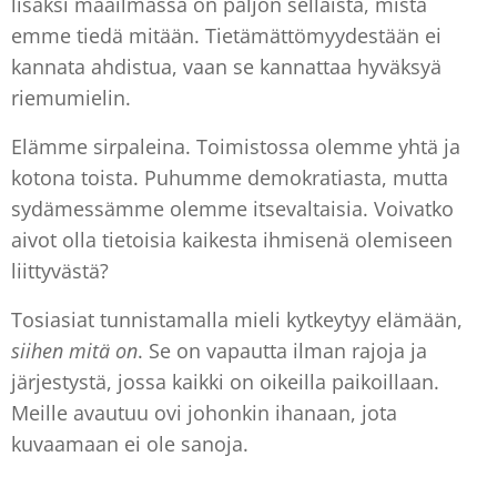
lisäksi maailmassa on paljon sellaista, mistä
emme tiedä mitään. Tietämättömyydestään ei
kannata ahdistua, vaan se kannattaa hyväksyä
riemumielin.
Elämme sirpaleina. Toimistossa olemme yhtä ja
kotona toista. Puhumme demokratiasta, mutta
sydämessämme olemme itsevaltaisia. Voivatko
aivot olla tietoisia kaikesta ihmisenä olemiseen
liittyvästä?
Tosiasiat tunnistamalla mieli kytkeytyy elämään,
siihen mitä on
. Se on vapautta ilman rajoja ja
järjestystä, jossa kaikki on oikeilla paikoillaan.
Meille avautuu ovi johonkin ihanaan, jota
kuvaamaan ei ole sanoja.