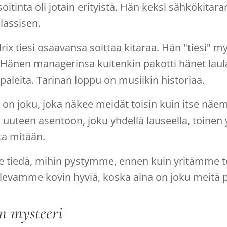
 soitinta oli jotain erityistä. Hän keksi sähkökita
lassisen.
rix tiesi osaavansa soittaa kitaraa. Hän "tiesi" my
. Hänen managerinsa kuitenkin pakotti hänet lau
aleita. Tarinan loppu on musiikin historiaa.
a on joku, joka näkee meidät toisin kuin itse n
uuteen asentoon, joku yhdellä lauseella, toinen 
a mitään.
tiedä, mihin pystymme, ennen kuin yritämme t
olevamme kovin hyviä, koska aina on joku meitä 
on mysteeri