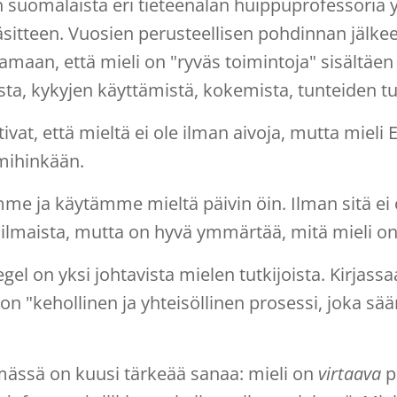
suomalaista eri tieteenalan huippuprofessoria yhd
sitteen. Vuosien perusteellisen pohdinnan jälkee
amaan, että mieli on "ryväs toimintoja" sisältäen 
sta, kykyjen käyttämistä, kokemista, tunteiden t
vat, että mieltä ei ole ilman aivoja, mutta mieli EI
 mihinkään.
me ja käytämme mieltä päivin öin. Ilman sitä ei ol
ilmaista, mutta on hyvä ymmärtää, mitä mieli on j
egel on yksi johtavista mielen tutkijoista. Kirjass
 on "kehollinen ja yhteisöllinen prosessi, joka sä
mässä on kuusi tärkeää sanaa: mieli on
virtaava
p