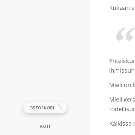
Kukaan ei
Yhteiskun
ihmissuht
Mieli on 
Mieli
ker
OSTOSKORI
todellis
Kaikissa 
KOTI