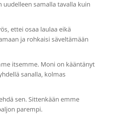
ran uudelleen samalla tavalla kuin
ös, ettei osaa laulaa eikä
lamaan ja rohkaisi säveltämään
äemme itsemme. Moni on kääntänyt
yhdellä sanalla, kolmas
ehdä sen. Sittenkään emme
paljon parempi.