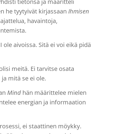
isti tietonsa ja määritteli
n he tyytyivät kirjassaan
Ihmisen
ajattelua, havaintoja,
untemista.
 ole aivoissa. Sitä ei voi eikä pidä
isi meitä. Ei tarvitse osata
a mitä se ei ole.
aan
Mind
hän määrittelee mielen
äntelee energian ja informaation
rosessi, ei staattinen möykky.