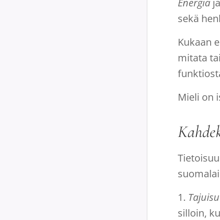
Energia
j
sekä henk
Kukaan ei
mitata ta
funktiost
Mieli on
Kahdek
Tietoisuu
suomalais
1.
Tajuis
silloin, 