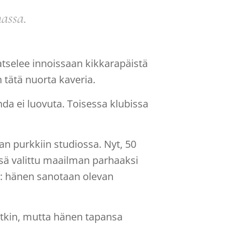
assa.
katselee innoissaan kikkarapäistä
 tätä nuorta kaveria.
nda ei luovuta. Toisessa klubissa
 purkkiin studiossa. Nyt, 50
ä valittu maailman parhaaksi
i: hänen sanotaan olevan
utkin, mutta hänen tapansa