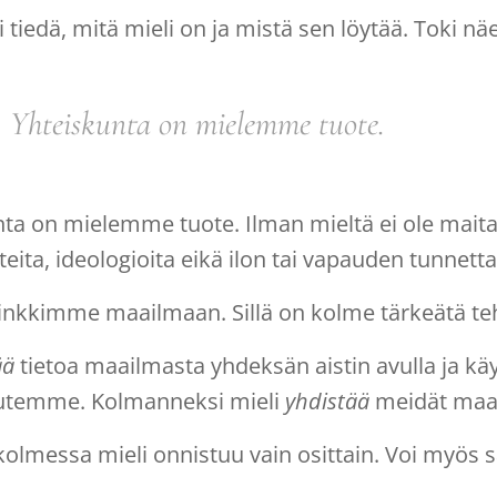
 tiedä, mitä mieli on ja mistä sen löytää. Toki n
Yhteiskunta on mielemme tuote
.
ta on mielemme tuote. Ilman mieltä ei ole maita, y
eita, ideologioita eikä ilon tai vapauden tunnetta
linkkimme maailmaan. Sillä on kolme tärkeätä te
ää
tietoa maailmasta yhdeksän aistin avulla ja käy
uutemme. Kolmanneksi mieli
yhdistää
meidät maail
kolmessa mieli onnistuu vain osittain. Voi myös 