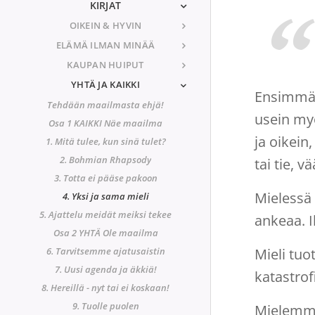
KIRJAT
OIKEIN & HYVIN
ELÄMÄ ILMAN MINÄÄ
KAUPAN HUIPUT
YHTÄ JA KAIKKI
Ensimmäi
Tehdään maailmasta ehjä!
usein myö
Osa 1 KAIKKI Näe maailma
ja oikein
1. Mitä tulee, kun sinä tulet?
2. Bohmian Rhapsody
tai tie, 
3. Totta ei pääse pakoon
Mielessä 
4. Yksi ja sama mieli
5. Ajattelu meidät meiksi tekee
ankeaa. I
Osa 2 YHTÄ Ole maailma
6. Tarvitsemme ajatusaistin
Mieli tuo
7. Uusi agenda ja äkkiä!
katastro
8. Hereillä - nyt tai ei koskaan!
9. Tuolle puolen
Mielemme 