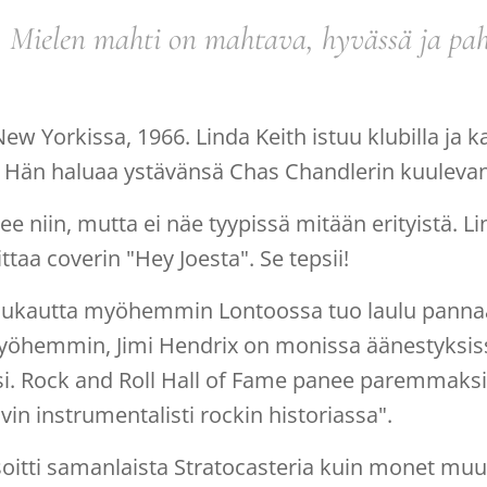
Mielen mahti on mahtava, hyvässä ja pah
New Yorkissa, 1966. Linda Keith istuu klubilla ja 
a. Hän haluaa ystävänsä Chas Chandlerin kuulevan
e niin, mutta ei näe tyypissä mitään erityistä. Li
ittaa coverin "Hey Joesta". Se tepsii!
ukautta myöhemmin Lontoossa tuo laulu pannaan
yöhemmin, Jimi Hendrix on monissa äänestyksiss
ksi. Rock and Roll Hall of Fame panee paremmaks
vin instrumentalisti rockin historiassa".
soitti samanlaista Stratocasteria kuin monet mu