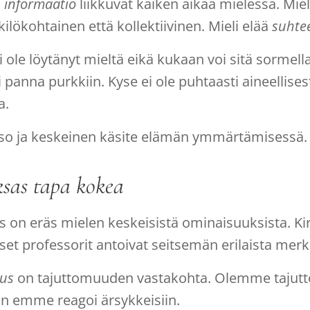
a
informaatio
liikkuvat kaiken aikaa mielessä. Mie
ilökohtainen että kollektiivinen. Mieli elää
suhte
 ole löytänyt mieltä eikä kukaan voi sitä sormella 
i panna purkkiin. Kyse ei ole puhtaasti aineellise
a.
 iso ja keskeinen käsite elämän ymmärtämisessä.
sas tapa kokea
s on eräs mielen keskeisistä ominaisuuksista. K
et professorit antoivat seitsemän erilaista merkit
uus
on tajuttomuuden vastakohta. Olemme tajutt
kun emme reagoi ärsykkeisiin.