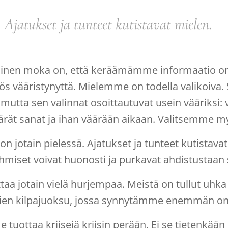
Ajatukset ja tunteet kutistavat mielen.
nen moka on, että keräämämme informaatio on pai
s vääristynyttä. Mielemme on todella valikoiva. 
, mutta sen valinnat osoittautuvat usein vääriksi:
väärät sanat ja ihan väärään aikaan. Valitsemme m
on jotain pielessä. Ajatukset ja tunteet kutistava
hmiset voivat huonosti ja purkavat ahdistustaan 
ttaa jotain vielä hurjempaa. Meistä on tullut uhk
fien kilpajuoksu, jossa synnytämme enemmän on
tuottaa kriisejä kriisin perään. Ei se tietenkään