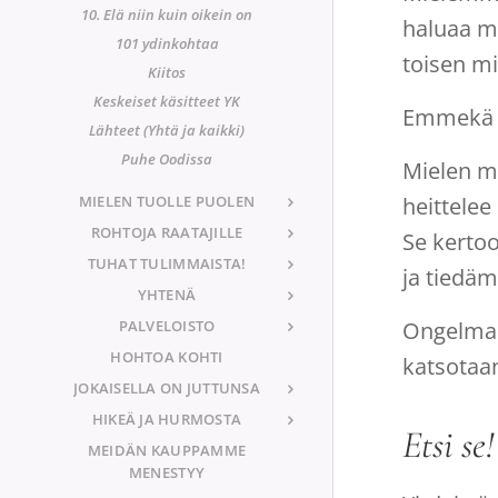
10. Elä niin kuin oikein on
haluaa m
101 ydinkohtaa
toisen mie
Kiitos
Keskeiset käsitteet YK
Emmekä s
Lähteet (Yhtä ja kaikki)
Puhe Oodissa
Mielen ma
MIELEN TUOLLE PUOLEN
heittelee 
ROHTOJA RAATAJILLE
Se kerto
TUHAT TULIMMAISTA!
ja tiedä
YHTENÄ
PALVELOISTO
Ongelma 
HOHTOA KOHTI
katsotaa
JOKAISELLA ON JUTTUNSA
HIKEÄ JA HURMOSTA
Etsi se!
MEIDÄN KAUPPAMME
MENESTYY