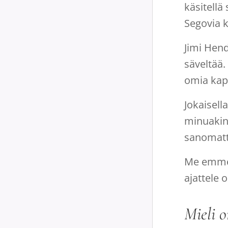
käsitellä
Segovia k
Jimi Hend
säveltää
omia kapp
Jokaisell
minuakin 
sanomatt
Me emme 
ajattele 
Mieli 