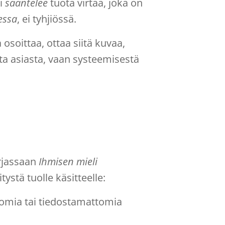
li
sääntelee
tuota virtaa, joka on
essa
, ei tyhjiössä.
osoittaa, ottaa siitä kuvaa,
sta asiasta, vaan systeemisestä
irjassaan
Ihmisen mieli
ystä tuolle käsitteelle:
omia tai tiedostamattomia