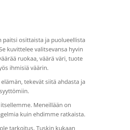
tsi osittaista ja puolueellista
Se kuvittelee valitsevansa hyvin
 väärää ruokaa, väärä väri, tuote
yös ihmisiä väärin.
t elämän, tekevät siitä ahdasta ja
syyttömiin.
a itsellemme. Meneillään on
gelmia kuin ehdimme ratkaista.
 ole tarkoitus. Tuskin kukaan