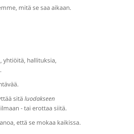
äemme, mitä se saa aikaan.
htiöitä, hallituksia,
.
htävää.
ttää sitä
luodakseen
maan - tai erottaa siitä.
sanoa, että se mokaa kaikissa.