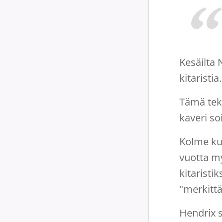
Kesäilta 
kitaristi
Tämä teke
kaveri so
Kolme ku
vuotta m
kitaristi
"merkittä
Hendrix 