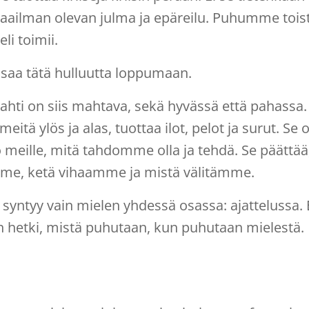
aailman olevan julma ja epäreilu. Puhumme tois
li toimii.
aa tätä hulluutta loppumaan.
hti on siis mahtava, sekä hyvässä että pahassa.
meitä ylös ja alas, tuottaa ilot, pelot ja surut. Se 
o meille, mitä tahdomme olla ja tehdä. Se päät
mme, ketä vihaamme ja mistä välitämme.
syntyy vain mielen yhdessä osassa: ajattelussa.
n hetki, mistä puhutaan, kun puhutaan mielestä.