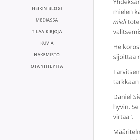
Yhdeksän 
HEIKIN BLOGI
mielen kä
MEDIASSA
mieli
tote
valitsemi
TILAA KIRJOJA
KUVIA
He korosti
HAKEMISTO
sijoittaa
OTA YHTEYTTÄ
Tarvitsem
tarkkaan 
Daniel Si
hyvin. Se
virtaa".
Määritel