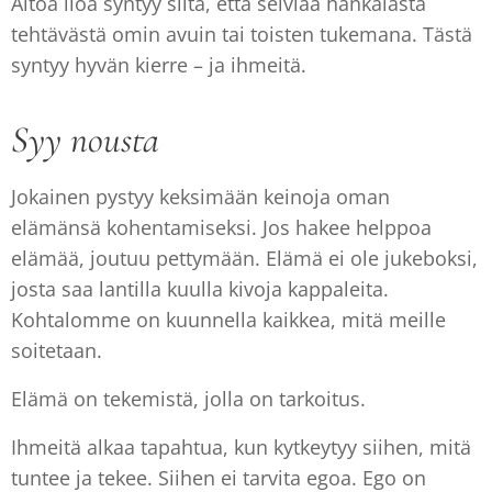
Aitoa iloa syntyy siitä, että selviää hankalasta
tehtävästä omin avuin tai toisten tukemana. Tästä
syntyy hyvän kierre – ja ihmeitä.
Syy nousta
Jokainen pystyy keksimään keinoja oman
elämänsä kohentamiseksi. Jos hakee helppoa
elämää, joutuu pettymään. Elämä ei ole jukeboksi,
josta saa lantilla kuulla kivoja kappaleita.
Kohtalomme on kuunnella kaikkea, mitä meille
soitetaan.
Elämä on tekemistä, jolla on tarkoitus.
Ihmeitä alkaa tapahtua, kun kytkeytyy siihen, mitä
tuntee ja tekee. Siihen ei tarvita egoa. Ego on