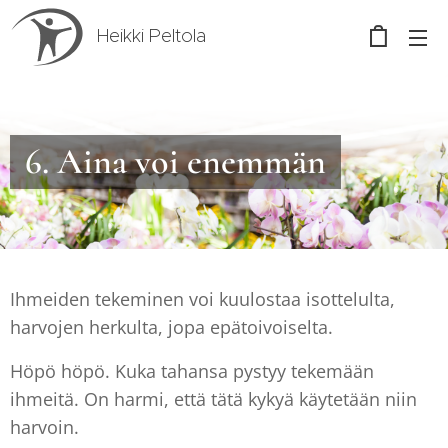
Heikki Peltola
6. Aina voi enemmän
Ihmeiden tekeminen voi kuulostaa isottelulta,
harvojen herkulta, jopa epätoivoiselta.
Höpö höpö. Kuka tahansa pystyy tekemään
ihmeitä. On harmi, että tätä kykyä käytetään niin
harvoin.