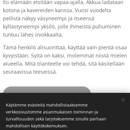
Ilo elämään etsitään vapaa-ajalla. Akkua ladataan
kotona ja kavereiden kanssa. Vuosi vuodelta
peilistä näkyy väsyneempi ja itseensä
kyllästyneempi yksilö, jolle ihmeistä puhuminen
tuntuu lähes irvokkaalta.
Tämä henkilö alisuorittaa, käyttää vain pientä osaa
kyvyistään. Syitä on kaksi, molemmat niistä mielen
alueella. Mitä tilanteelle voi tehdä, sitä käsitellään
seuraavissa teeseissä.
7. Kaikki hyvä tehdään toisille
Käytämme evästeitä mahdollistaaksemme
verkkosivustomme asianmukaisen toiminnan ja
turvallisuuden sekä tarjotaksemme sinulle parhaan
Evästeet
mahdollisen käyttökokemuksen.