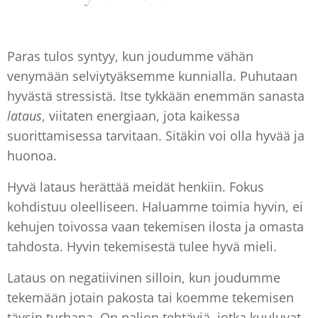
Paras tulos syntyy, kun joudumme vähän
venymään selviytyäksemme kunnialla. Puhutaan
hyvästä stressistä. Itse tykkään enemmän sanasta
lataus
, viitaten energiaan, jota kaikessa
suorittamisessa tarvitaan. Sitäkin voi olla hyvää ja
huonoa.
Hyvä lataus herättää meidät henkiin. Fokus
kohdistuu oleelliseen. Haluamme toimia hyvin, ei
kehujen toivossa vaan tekemisen ilosta ja omasta
tahdosta. Hyvin tekemisestä tulee hyvä mieli.
Lataus on negatiivinen silloin, kun joudumme
tekemään jotain pakosta tai koemme tekemisen
täysin turhana. On paljon tehtäviä, jotka kuuluvat