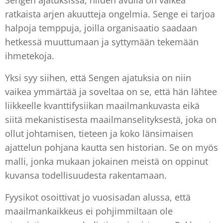
Sengen ajatuksissa, niiden avulla on vaikea
ratkaista arjen akuutteja ongelmia. Senge ei tarjoa
halpoja temppuja, joilla organisaatio saadaan
hetkessä muuttumaan ja syttymään tekemään
ihmetekoja.
Yksi syy siihen, että Sengen ajatuksia on niin
vaikea ymmärtää ja soveltaa on se, että hän lähtee
liikkeelle kvanttifysiikan maailmankuvasta eikä
siitä mekanistisesta maailmanselityksestä, joka on
ollut johtamisen, tieteen ja koko länsimaisen
ajattelun pohjana kautta sen historian. Se on myös
malli, jonka mukaan jokainen meistä on oppinut
kuvansa todellisuudesta rakentamaan.
Fyysikot osoittivat jo vuosisadan alussa, että
maailmankaikkeus ei pohjimmiltaan ole