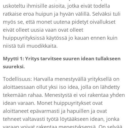
uskoteltu ihmisille asioita, jotka eivät todella
ratkaise eroa huipun ja hyvän välillä. Selväksi tuli
myös se, että monet uutena pidetyt oivallukset
eivät olleet uusia vaan ovat olleet
huippuyrityksissä käytössä jo kauan ennen kuin
niistä tuli muodikkaita.
Myytti 1: Yritys tarvitsee suuren idean tullakseen
suureksi.
Todellisuus: Harvalla menestyvällä yrityksellä on
aloittaessaan ollut yksi iso idea, jolla on lähdetty
tekemään rahaa. Menestystä ei voi rakentaa yhden
idean varaan. Monet huippuyritykset ovat
aloittaneet epävarmasti ja hapuillen ja ovat
tehneet valtavasti työtä löytääkseen idean, jonka
varaan voivat rakentaa menestyksensä. On selvää,