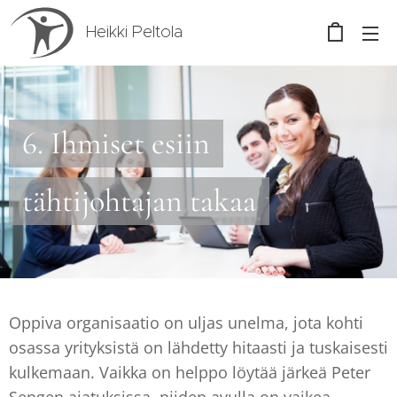
Heikki Peltola
6. Ihmiset esiin
tähtijohtajan takaa
Oppiva organisaatio on uljas unelma, jota kohti
osassa yrityksistä on lähdetty hitaasti ja tuskaisesti
kulkemaan. Vaikka on helppo löytää järkeä Peter