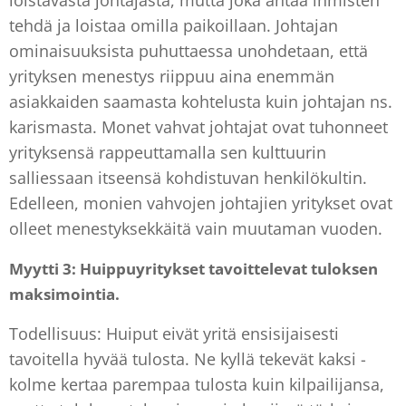
loistavasta johtajasta, mutta joka antaa ihmisten
tehdä ja loistaa omilla paikoillaan. Johtajan
ominaisuuksista puhuttaessa unohdetaan, että
yrityksen menestys riippuu aina enemmän
asiakkaiden saamasta kohtelusta kuin johtajan ns.
karismasta. Monet vahvat johtajat ovat tuhonneet
yrityksensä rappeuttamalla sen kulttuurin
salliessaan itseensä kohdistuvan henkilökultin.
Edelleen, monien vahvojen johtajien yritykset ovat
olleet menestyksekkäitä vain muutaman vuoden.
Myytti 3: Huippuyritykset tavoittelevat tuloksen
maksimointia.
Todellisuus: Huiput eivät yritä ensisijaisesti
tavoitella hyvää tulosta. Ne kyllä tekevät kaksi -
kolme kertaa parempaa tulosta kuin kilpailijansa,