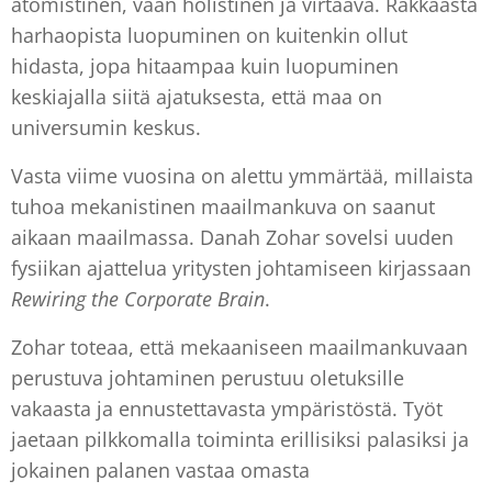
atomistinen, vaan holistinen ja virtaava. Rakkaasta
harhaopista luopuminen on kuitenkin ollut
hidasta, jopa hitaampaa kuin luopuminen
keskiajalla siitä ajatuksesta, että maa on
universumin keskus.
Vasta viime vuosina on alettu ymmärtää, millaista
tuhoa mekanistinen maailmankuva on saanut
aikaan maailmassa. Danah Zohar sovelsi uuden
fysiikan ajattelua yritysten johtamiseen kirjassaan
Rewiring
the Corporate Brain
.
Zohar toteaa, että mekaaniseen maailmankuvaan
perustuva johtaminen perustuu oletuksille
vakaasta ja ennustettavasta ympäristöstä. Työt
jaetaan pilkkomalla toiminta erillisiksi palasiksi ja
jokainen palanen vastaa omasta