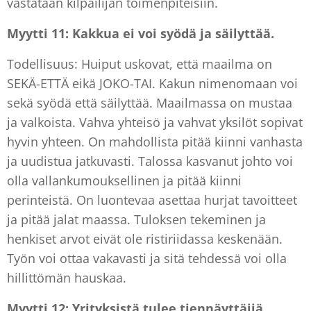
vastataan kilpailijan toimenpiteisiin.
Myytti 11: Kakkua ei voi syödä ja säilyttää.
Todellisuus: Huiput uskovat, että maailma on
SEKÄ-ETTÄ eikä JOKO-TAI. Kakun nimenomaan voi
sekä syödä että säilyttää. Maailmassa on mustaa
ja valkoista. Vahva yhteisö ja vahvat yksilöt sopivat
hyvin yhteen. On mahdollista pitää kiinni vanhasta
ja uudistua jatkuvasti. Talossa kasvanut johto voi
olla vallankumouksellinen ja pitää kiinni
perinteistä. On luontevaa asettaa hurjat tavoitteet
ja pitää jalat maassa. Tuloksen tekeminen ja
henkiset arvot eivät ole ristiriidassa keskenään.
Työn voi ottaa vakavasti ja sitä tehdessä voi olla
hillittömän hauskaa.
Myytti 12: Yrityksistä tulee tiennäyttäjiä