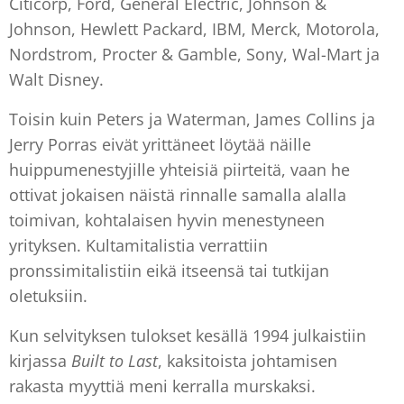
Citicorp, Ford, General Electric, Johnson &
Johnson, Hewlett Packard, IBM, Merck, Motorola,
Nordstrom, Procter & Gamble, Sony, Wal-Mart ja
Walt Disney.
Toisin kuin Peters ja Waterman, James Collins ja
Jerry Porras eivät yrittäneet löytää näille
huippumenestyjille yhteisiä piirteitä, vaan he
ottivat jokaisen näistä rinnalle samalla alalla
toimivan, kohtalaisen hyvin menestyneen
yrityksen. Kultamitalistia verrattiin
pronssimitalistiin eikä itseensä tai tutkijan
oletuksiin.
Kun selvityksen tulokset kesällä 1994 julkaistiin
kirjassa
Built to Last
, kaksitoista johtamisen
rakasta myyttiä meni kerralla murskaksi.