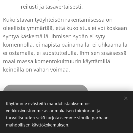
reilusti ja tasavertaisesti.
Kukoistavan työyhteisön rakentamisessa on
oleellista ymmärtää, että kukoistus ei voi koskaan
syntyä käskemällä. Ihmisen sydän ei syty
komennolla, ei napista painamalla, ei uhkaamalla,
ei ostamalla, ei suostuttelulla. Ihmisen sisäisessä
maailmassa komentokulttuurin käyttämillä
keinoilla on vähän voimaa.
7. Ihmeitä syntyy unelmista
Käytämme evästeitä mahdollistaaksemme
verkkosivustomme asianmukaisen toiminnan ja
turvallisuuden sekä tarjotaksemme sinulle parhaan
Evästeet
mahdollisen käyttökokemuksen.