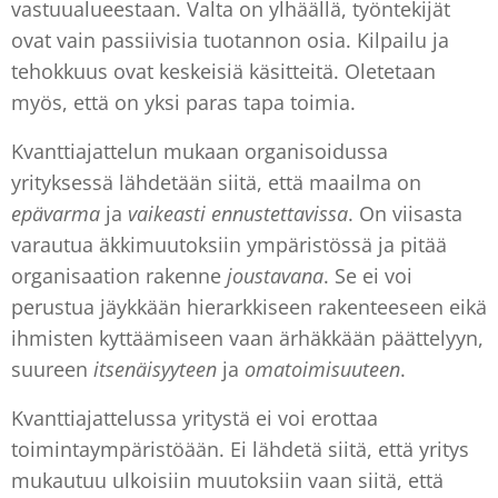
vastuualueestaan. Valta on ylhäällä, työntekijät
ovat vain passiivisia tuotannon osia. Kilpailu ja
tehokkuus ovat keskeisiä käsitteitä. Oletetaan
myös, että on yksi paras tapa toimia.
Kvanttiajattelun mukaan organisoidussa
yrityksessä lähdetään siitä, että maailma on
epävarma
ja
vaikeasti ennustettavissa
. On viisasta
varautua äkkimuutoksiin ympäristössä ja pitää
organisaation rakenne
joustavana
. Se ei voi
perustua jäykkään hierarkkiseen rakenteeseen eikä
ihmisten kyttäämiseen vaan ärhäkkään päättelyyn,
suureen
itsenäisyyteen
ja
omatoimisuuteen
.
Kvanttiajattelussa yritystä ei voi erottaa
toimintaympäristöään. Ei lähdetä siitä, että yritys
mukautuu ulkoisiin muutoksiin vaan siitä, että