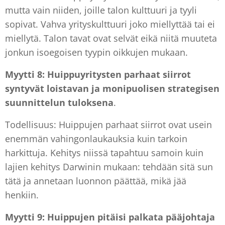
mutta vain niiden, joille talon kulttuuri ja tyyli
sopivat. Vahva yrityskulttuuri joko miellyttää tai ei
miellytä. Talon tavat ovat selvät eikä niitä muuteta
jonkun isoegoisen tyypin oikkujen mukaan.
Myytti 8: Huippuyritysten parhaat siirrot
syntyvät loistavan ja monipuolisen strategisen
suunnittelun tuloksena
.
Todellisuus: Huippujen parhaat siirrot ovat usein
enemmän vahingonlaukauksia kuin tarkoin
harkittuja. Kehitys niissä tapahtuu samoin kuin
lajien kehitys Darwinin mukaan: tehdään sitä sun
tätä ja annetaan luonnon päättää, mikä jää
henkiin.
Myytti 9: Huippujen pitäisi palkata pääjohtaja