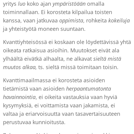
yritys
luo
koko ajan
ympäristöään
omalla
toiminnallaan. Ei korosteta kilpailua toisten
kanssa, vaan jatkuvaa
oppimista
, rohkeita
kokeiluja
ja yhteistyötä moneen suuntaan.
Kvanttiyhteisössä ei koskaan ole löydettävissä yhtä
oikeata ratkaisua asioihin. Muutokset eivät ala
ylhäältä eivätkä alhaalta, ne alkavat
sieltä mistä
muutos alkaa,
ts. sieltä missä toimitaan toisin.
Kvanttimaailmassa ei korosteta asioiden
tietämistä vaan asioiden
herpaantumatonta
havainnointia
, ei oikeita vastauksia vaan hyviä
kysymyksiä, ei voittamista vaan jakamista, ei
valtaa ja eriarvoisuutta vaan tasavertaisuuteen
perustuvaa kunnioitusta.