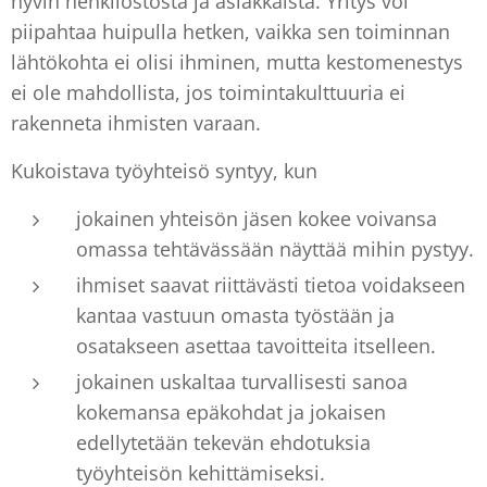
hyvin henkilöstöstä ja asiakkaista. Yritys voi
piipahtaa huipulla hetken, vaikka sen toiminnan
lähtökohta ei olisi ihminen, mutta kestomenestys
ei ole mahdollista, jos toimintakulttuuria ei
rakenneta ihmisten varaan.
Kukoistava työyhteisö syntyy, kun
jokainen yhteisön jäsen kokee voivansa
omassa tehtävässään näyttää mihin pystyy.
ihmiset saavat riittävästi tietoa voidakseen
kantaa vastuun omasta työstään ja
osatakseen asettaa tavoitteita itselleen.
jokainen uskaltaa turvallisesti sanoa
kokemansa epäkohdat ja jokaisen
edellytetään tekevän ehdotuksia
työyhteisön kehittämiseksi.