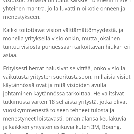
visioista. Sanasta oli tullut kaikkien bisnesihmisten
yhteinen mantra, jolla luvattiin oikotie onneen ja
menestykseen.
Kaikki toitottavat vision välttämättömyydestä, ja
monella yrityksellä visio onkin, mutta jokainen
tuntuu visiosta puhuessaan tarkoittavan hiukan eri
asiaa.
Erityisesti herrat halusivat selvittää, onko visiolla
vaikutusta yritysten suoritustasoon, millaisia visiot
käytännössä ovat ja mitä visioiden avulla
johtaminen käytännössä tarkoittaa. He valitsivat
tutkimusta varten 18 sellaista yritystä, jotka olivat
vuosikymmenestä toiseen tehneet tulosta ja
menestyneet loistavasti, oman alansa keulakuvia
ja kaikkien yritysten esikuvia kuten 3M, Boeing,