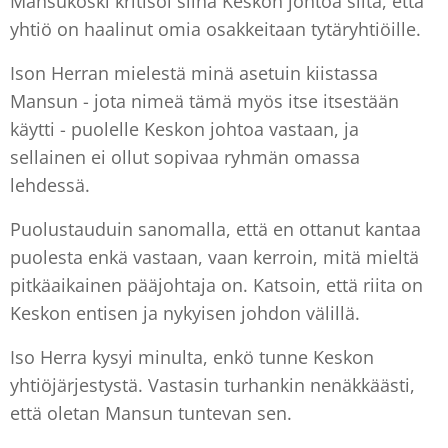
Mansukoski kritisoi siinä Keskon johtoa siitä, että
yhtiö on haalinut omia osakkeitaan tytäryhtiöille.
Ison Herran mielestä minä asetuin kiistassa
Mansun - jota nimeä tämä myös itse itsestään
käytti - puolelle Keskon johtoa vastaan, ja
sellainen ei ollut sopivaa ryhmän omassa
lehdessä.
Puolustauduin sanomalla, että en ottanut kantaa
puolesta enkä vastaan, vaan kerroin, mitä mieltä
pitkäaikainen pääjohtaja on. Katsoin, että riita on
Keskon entisen ja nykyisen johdon välillä.
Iso Herra kysyi minulta, enkö tunne Keskon
yhtiöjärjestystä. Vastasin turhankin nenäkkäästi,
että oletan Mansun tuntevan sen.