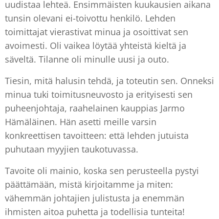
uudistaa lehteä. Ensimmäisten kuukausien aikana
tunsin olevani ei-toivottu henkilö. Lehden
toimittajat vierastivat minua ja osoittivat sen
avoimesti. Oli vaikea löytää yhteistä kieltä ja
säveltä. Tilanne oli minulle uusi ja outo.
Tiesin, mitä halusin tehdä, ja toteutin sen. Onneksi
minua tuki toimitusneuvosto ja erityisesti sen
puheenjohtaja, raahelainen kauppias Jarmo
Hämäläinen. Hän asetti meille varsin
konkreettisen tavoitteen: että lehden jutuista
puhutaan myyjien taukotuvassa.
Tavoite oli mainio, koska sen perusteella pystyi
päättämään, mistä kirjoitamme ja miten:
vähemmän johtajien julistusta ja enemmän
ihmisten aitoa puhetta ja todellisia tunteita!