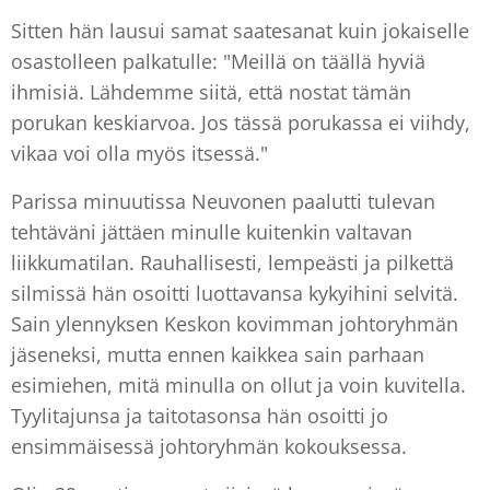
Sitten hän lausui samat saatesanat kuin jokaiselle
osastolleen palkatulle: "Meillä on täällä hyviä
ihmisiä. Lähdemme siitä, että nostat tämän
porukan keskiarvoa. Jos tässä porukassa ei viihdy,
vikaa voi olla myös itsessä."
Parissa minuutissa Neuvonen paalutti tulevan
tehtäväni jättäen minulle kuitenkin valtavan
liikkumatilan. Rauhallisesti, lempeästi ja pilkettä
silmissä hän osoitti luottavansa kykyihini selvitä.
Sain ylennyksen Keskon kovimman johtoryhmän
jäseneksi, mutta ennen kaikkea sain parhaan
esimiehen, mitä minulla on ollut ja voin kuvitella.
Tyylitajunsa ja taitotasonsa hän osoitti jo
ensimmäisessä johtoryhmän kokouksessa.