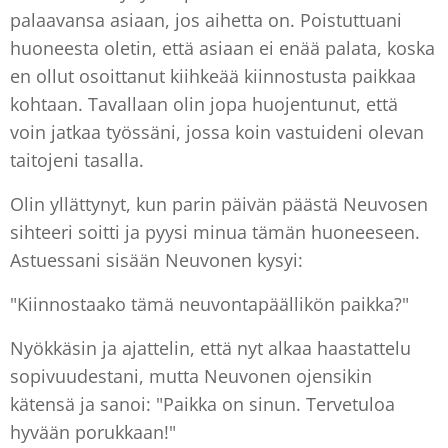
palaavansa asiaan, jos aihetta on. Poistuttuani
huoneesta oletin, että asiaan ei enää palata, koska
en ollut osoittanut kiihkeää kiinnostusta paikkaa
kohtaan. Tavallaan olin jopa huojentunut, että
voin jatkaa työssäni, jossa koin vastuideni olevan
taitojeni tasalla.
Olin yllättynyt, kun parin päivän päästä Neuvosen
sihteeri soitti ja pyysi minua tämän huoneeseen.
Astuessani sisään Neuvonen kysyi:
"Kiinnostaako tämä neuvontapäällikön paikka?"
Nyökkäsin ja ajattelin, että nyt alkaa haastattelu
sopivuudestani, mutta Neuvonen ojensikin
kätensä ja sanoi: "Paikka on sinun. Tervetuloa
hyvään porukkaan!"