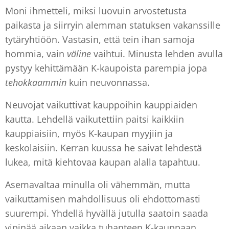
Moni ihmetteli, miksi luovuin arvostetusta
paikasta ja siirryin alemman statuksen vakanssille
tytäryhtiöön. Vastasin, että tein ihan samoja
hommia, vain
väline
vaihtui. Minusta lehden avulla
pystyy kehittämään K-kaupoista parempia jopa
tehokkaammin
kuin neuvonnassa.
Neuvojat vaikuttivat kauppoihin kauppiaiden
kautta. Lehdellä vaikutettiin paitsi kaikkiin
kauppiaisiin, myös K-kaupan myyjiin ja
keskolaisiin. Kerran kuussa he saivat lehdestä
lukea, mitä kiehtovaa kaupan alalla tapahtuu.
Asemavaltaa minulla oli vähemmän, mutta
vaikuttamisen mahdollisuus oli ehdottomasti
suurempi. Yhdellä hyvällä jutulla saatoin saada
vipinää aikaan vaikka tuhanteen K-kauppaan.