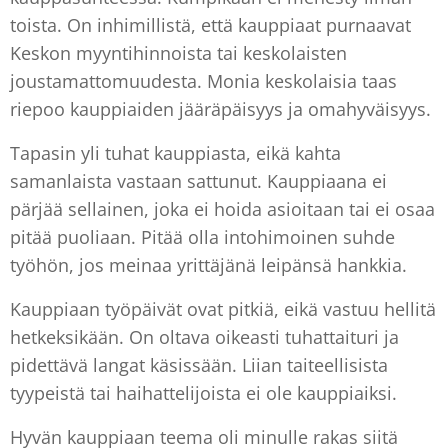
toista. On inhimillistä, että kauppiaat purnaavat
Keskon myyntihinnoista tai keskolaisten
joustamattomuudesta. Monia keskolaisia taas
riepoo kauppiaiden jääräpäisyys ja omahyväisyys.
Tapasin yli tuhat kauppiasta, eikä kahta
samanlaista vastaan sattunut. Kauppiaana ei
pärjää sellainen, joka ei hoida asioitaan tai ei osaa
pitää puoliaan. Pitää olla intohimoinen suhde
työhön, jos meinaa yrittäjänä leipänsä hankkia.
Kauppiaan työpäivät ovat pitkiä, eikä vastuu hellitä
hetkeksikään. On oltava oikeasti tuhattaituri ja
pidettävä langat käsissään. Liian taiteellisista
tyypeistä tai haihattelijoista ei ole kauppiaiksi.
Hyvän kauppiaan teema oli minulle rakas siitä