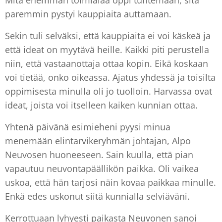
Mitä enemmän toimialaa oppi tuntemaan, sitä
paremmin pystyi kauppiaita auttamaan.
Sekin tuli selväksi, että kauppiaita ei voi käskeä ja
että ideat on myytävä heille. Kaikki piti perustella
niin, että vastaanottaja ottaa kopin. Eikä koskaan
voi tietää, onko oikeassa. Ajatus yhdessä ja toisilta
oppimisesta minulla oli jo tuolloin. Harvassa ovat
ideat, joista voi itselleen kaiken kunnian ottaa.
Yhtenä päivänä esimieheni pyysi minua
menemään elintarvikeryhmän johtajan, Alpo
Neuvosen huoneeseen. Sain kuulla, että pian
vapautuu neuvontapäällikön paikka. Oli vaikea
uskoa, että hän tarjosi näin kovaa paikkaa minulle.
Enkä edes uskonut siitä kunnialla selviäväni.
Kerrottuaan lyhyesti paikasta Neuvonen sanoi