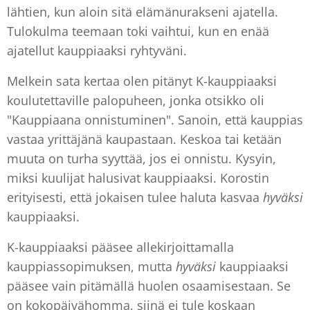
lähtien, kun aloin sitä elämänurakseni ajatella.
Tulokulma teemaan toki vaihtui, kun en enää
ajatellut kauppiaaksi ryhtyväni.
Melkein sata kertaa olen pitänyt K-kauppiaaksi
koulutettaville palopuheen, jonka otsikko oli
"Kauppiaana onnistuminen". Sanoin, että kauppias
vastaa yrittäjänä kaupastaan. Keskoa tai ketään
muuta on turha syyttää, jos ei onnistu. Kysyin,
miksi kuulijat halusivat kauppiaaksi. Korostin
erityisesti, että jokaisen tulee haluta kasvaa
hyväksi
kauppiaaksi.
K-kauppiaaksi pääsee allekirjoittamalla
kauppiassopimuksen, mutta
hyväksi
kauppiaaksi
pääsee vain pitämällä huolen osaamisestaan. Se
on kokopäivähomma, siinä ei tule koskaan