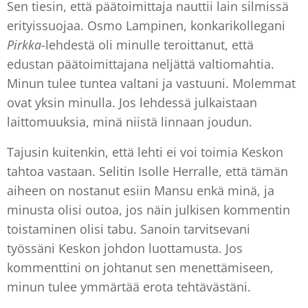
Sen tiesin, että päätoimittaja nauttii lain silmissä
erityissuojaa. Osmo Lampinen, konkarikollegani
Pirkka
-lehdestä oli minulle teroittanut, että
edustan päätoimittajana neljättä valtiomahtia.
Minun tulee tuntea valtani ja vastuuni. Molemmat
ovat yksin minulla. Jos lehdessä julkaistaan
laittomuuksia, minä niistä linnaan joudun.
Tajusin kuitenkin, että lehti ei voi toimia Keskon
tahtoa vastaan. Selitin Isolle Herralle, että tämän
aiheen on nostanut esiin Mansu enkä minä, ja
minusta olisi outoa, jos näin julkisen kommentin
toistaminen olisi tabu. Sanoin tarvitsevani
työssäni Keskon johdon luottamusta. Jos
kommenttini on johtanut sen menettämiseen,
minun tulee ymmärtää erota tehtävästäni.