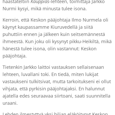
haastateltiin
Kauppias
-lehteen, toimittaja Jarkko
Nurmi kysyi, mikä minusta tulee isona.
Kerroin, että Keskon pääjohtaja Ilmo Nurmela oli
käynyt kaupassamme Kiuruvedellä ja siitä
puhuttiin ennen ja jälkeen kuin seitsemännestä
ihmeestä. Kun joku oli kysynyt pikku-Heikiltä, mikä
hänestä tulee isona, olin vastannut: Keskon
pääjohtaja.
Tietenkin Jarkko laittoi vastauksen sellaisenaan
lehteen, luvallani toki. En tiedä, miten lukijat
vastaukseni tulkitsivat, mutta tarkoitukseni ei ollut
vihjata, että pyrkisin pääjohtajaksi. En halunnut
ajatella edes seuraavaa siirtoani, saati suunnitella
uraani.
Lehden ilmestyttyä yksi hiljan eläköitynyt Keskon