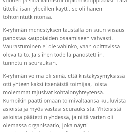
vuoden ja siltä valmistui diplomikauppiaaksi. Tätä
titteliä isäni ylpeillen käytti, se oli hänen
tohtorintutkintonsa.
K-ryhmän menestyksen taustalla on suuri viisaus
panostaa kauppiaiden osaamiseen vahvasti.
Vaurastuminen ei ole vahinko, vaan opittavissa
oleva taito. Ja siihen todella panostettiin,
tunnetuin seurauksin.
K-ryhmän voima oli siinä, että kiistakysymyksissä
otti yhteen kaksi itsenäistä toimijaa, joista
molemmat tajusivat kohtalonyhteytensä.
Kumpikin päätti omaan toimivaltaansa kuuluvista
asioista ja myös vastasi seurauksista. Yhteisistä
asioista päätettiin yhdessä, ja niitä varten oli
olemassa organisaatio, joka näytti