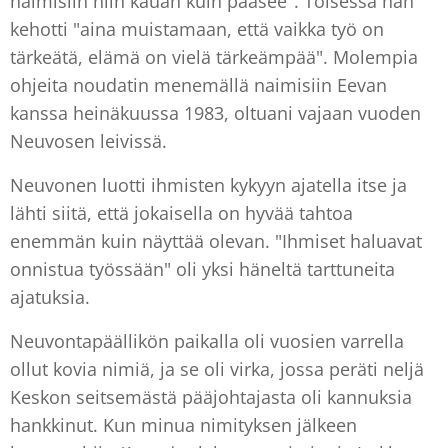
naimisiin niin kauan kuin pääsee". Toisessa hän
kehotti "aina muistamaan, että vaikka työ on
tärkeätä, elämä on vielä tärkeämpää". Molempia
ohjeita noudatin menemällä naimisiin Eevan
kanssa heinäkuussa 1983, oltuani vajaan vuoden
Neuvosen leivissä.
Neuvonen luotti ihmisten kykyyn ajatella itse ja
lähti siitä, että jokaisella on hyvää tahtoa
enemmän kuin näyttää olevan. "Ihmiset haluavat
onnistua työssään" oli yksi häneltä tarttuneita
ajatuksia.
Neuvontapäällikön paikalla oli vuosien varrella
ollut kovia nimiä, ja se oli virka, jossa peräti neljä
Keskon seitsemästä pääjohtajasta oli kannuksia
hankkinut. Kun minua nimityksen jälkeen