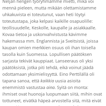
Neljän hengen työryhmämme mietti, mikä voi
mennä pieleen, mutta mikään olettamistamme
uhkakuvista ei toteutunut, vaan heti löytyi
toteutustapa, joka kelpasi kaikille osapuolille:
teollisuudelle, Keskolle, kaupalle ja asiakkaalle.
Kovaa tietoa ja uskonvahvistusta kävimme
hakemassa mm. Englannista ja Sveitsistä, joissa
kaupan omien merkkien osuus oli ihan toisella
tasolla kuin Suomessa. Lopullisen päätöksen
sarjasta tekivät kauppiaat. Lanseeraus oli yksi
päätöksistä, jotka piti tehdä, eikä voinut jäädä
odottamaan yksimielisyyttä. Eino Perttilällä oli
tapana sanoa, että
kaikkia
uusia asioita
enemmistö vastustaa
aina
. Syitä on monta:
ihmiset ovat huonoja luopumaan siitä, mihin ovat
tottuneet, eivätkä häpeä arvostella sitä, mitä eivät