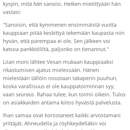
kysyin, mitä
hän
sanoisi. Hetken mietittyään hän
vastasi:
"Sanoisin, että kymmenen ensimmäistä vuotta
kauppiaan pitää keskittyä tekemään kaupasta niin
hyvän, että parempaa ei ole. Sen jälkeen voi
katsoa pankkitililtä, paljonko on tienannut."
Liian moni lähtee Vesan mukaan kauppiaaksi
rikastumisen ajatus mielessään. Hänen
mielestään tällöin noustaan takaperin puuhun,
koska varallisuus ei ole kauppatoiminnan syy,
vaan
seuraus
. Rahaa tulee, kun toimii oikein. Tulos
on asiakkaiden antama kiitos hyvästä palvelusta.
Ihan samaa ovat korostaneet kaikki arvostamani
yrittäjät. Ahneudella ja röyhkeydelläkin voi