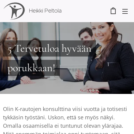
Heikki Peltola
5 Tervetuloa hyvään
porukkaan!
Olin K-rautojen konsulttina viisi vuotta ja totisesti
tykkäsin työstäni. Uskon, että se myös näkyi.
Omalla osaamisella ei tuntunut olevan ylärajaa.