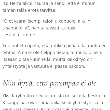
Iso Herra alkoi nauraa ja sanoi, että ei minun
tämän takia erota tarvitse.
"Olet vaarallisempi talon ulkopuolella kuin
sisäpuolella", hän taitavasti kuittasi
keskustelumme.
Tuo puhelu opetti, että rohkea pitää olla, mutta ei
tyhmä. Aina ei ole helppo tietää, toimiiko oikein.
Itseään pitää kuunnella, mutta kaikki työ on
yhteistyötä ja vastuuta ei pääse pakoon.
Niin hyvä, että parempaa ei ole
Yksi K-ryhmän erityispiirteistä on se, että Kesko ja
K-kauppiaat ovat samanaikaisesti yhteistyössä ja
kauppasuhteessa. Kumpikaan ei menesty ilman