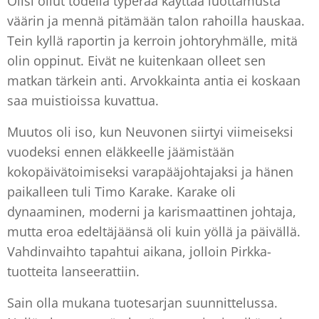
Olisi ollut todella typerää käyttää luottamusta
väärin ja mennä pitämään talon rahoilla hauskaa.
Tein kyllä raportin ja kerroin johtoryhmälle, mitä
olin oppinut. Eivät ne kuitenkaan olleet sen
matkan tärkein anti. Arvokkainta antia ei koskaan
saa muistioissa kuvattua.
Muutos oli iso, kun Neuvonen siirtyi viimeiseksi
vuodeksi ennen eläkkeelle jäämistään
kokopäivätoimiseksi varapääjohtajaksi ja hänen
paikalleen tuli Timo Karake. Karake oli
dynaaminen, moderni ja karismaattinen johtaja,
mutta eroa edeltäjäänsä oli kuin yöllä ja päivällä.
Vahdinvaihto tapahtui aikana, jolloin Pirkka-
tuotteita lanseerattiin.
Sain olla mukana tuotesarjan suunnittelussa.