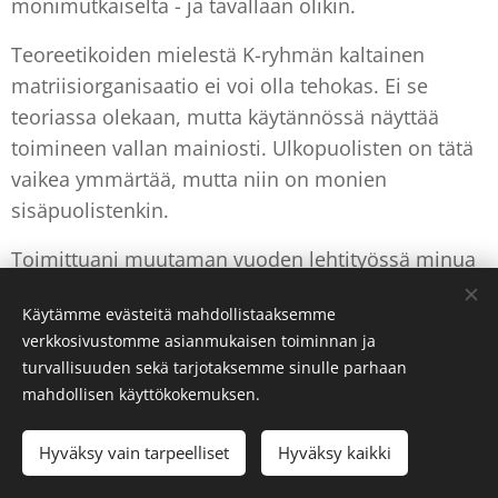
monimutkaiselta - ja tavallaan olikin.
Teoreetikoiden mielestä K-ryhmän kaltainen
matriisiorganisaatio ei voi olla tehokas. Ei se
teoriassa olekaan, mutta käytännössä näyttää
toimineen vallan mainiosti. Ulkopuolisten on tätä
vaikea ymmärtää, mutta niin on monien
sisäpuolistenkin.
Toimittuani muutaman vuoden lehtityössä minua
alkoi yhä enemmän kiehtoa ajatus kirjan
Käytämme evästeitä mahdollistaaksemme
kirjoittamisesta. Aihe oli ihan selvä: miten voi
verkkosivustomme asianmukaisen toiminnan ja
auttaa kauppiaita menestymään. En muista,
turvallisuuden sekä tarjotaksemme sinulle parhaan
milloin ja mistä idea kirjaan tuli, mutta tuntui
mahdollisen käyttökokemuksen.
väistämättömältä yhdistää kaksi intohimoni
kohdetta: kiinnostus kauppaan ja kirjoittaminen.
Hyväksy vain tarpeelliset
Hyväksy kaikki