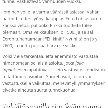
tunne. Vastustavat, varmuuden vuoksi.
Ihminen voi olla varma väärässä asiassa. Vähän
harmitti, etten lyönyt kauppias Eero Luhtasaaren
kanssa vetoa, paljonko Pirkka-tuotteita tulee
olemaan. Oma veikkaukseni oli 500, ja se sai
Eeron tuhahtamaan: "Ei ikinä!" Nyt niitä on jo yli
2600, ja uutta pukkaa harva se viikko.
Voisi vielä tarkentaa, että enemmistö vastustaa
nimenomaan sellaisia asioita, jotka
joka
tapauksessa
tapahtuvat. Usein vastustus kohdistuu
mitättömiin asioihin. Suuret asiat, joihin voisi
vastustuksella vaikuttaa, menevät yli ymmärryksen
eivätkä aiheuta suurta tunnekuohua.
Tyhjillä sanoilla ei mikään muutu