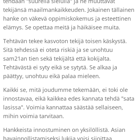
tehdään "suurella sielulla" ja ne muuttavat
tekijänsä maailmankaikkeuden. Jokainen tällainen
hanke on väkevä oppimiskokemus ja esteettinen
elämys. Se opettaa meitä ja häikäisee muita.
Tehtävän tekee kasvoton tekijä toisen käskystä.
Sitä tehdessä ei oteta riskiä ja se unohtuu
sam21an tien sekä tekijältä että kokijalta.
Tehtävästä ei syty eikä se sytytä. Se alkaa ja
päättyy, unohtuu eikä palaa mieleen.
Kaikki se, mitä joudumme tekemään, ei toki ole
innostavaa, eikä kaikkea edes kannata tehdä "sata
lasissa". Voimia kannattaa säästää sellaiseen,
mihin voimia tarvitaan.
Hankkeista innostuminen on yksilöllistä. Asian
havainnollistamiseksi lukija voisi sijoittaa