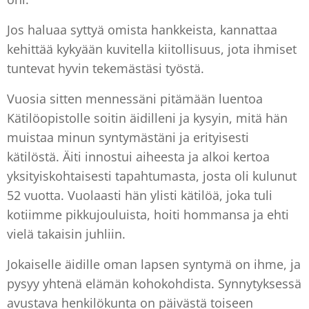
Jos haluaa syttyä omista hankkeista, kannattaa
kehittää kykyään kuvitella kiitollisuus, jota ihmiset
tuntevat hyvin tekemästäsi työstä.
Vuosia sitten mennessäni pitämään luentoa
Kätilöopistolle soitin äidilleni ja kysyin, mitä hän
muistaa minun syntymästäni ja erityisesti
kätilöstä. Äiti innostui aiheesta ja alkoi kertoa
yksityiskohtaisesti tapahtumasta, josta oli kulunut
52 vuotta. Vuolaasti hän ylisti kätilöä, joka tuli
kotiimme pikkujouluista, hoiti hommansa ja ehti
vielä takaisin juhliin.
Jokaiselle äidille oman lapsen syntymä on ihme, ja
pysyy yhtenä elämän kohokohdista. Synnytyksessä
avustava henkilökunta on päivästä toiseen