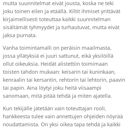
mutta suunnitelmat eivät jousta, koska ne teki
joku toinen eilen ja etäällä. Kiltit ihmiset yrittävät
kirjaimellisesti toteuttaa kaikki suunnitelman
sisältämät tyhmyydet ja turhautuvat, mutta eivät
jaksa purnata.
Vanha toimintamalli on peräisin maailmasta,
jossa yllätyksiä ei juuri sattunut, eikä yksilöillä
ollut oikeuksia. Heidät alistettiin toimimaan
toisten tahdon mukaan: keisarin tai kuninkaan,
kenraalin tai kersantin, rehtorin tai lehtorin, paavin
tai papin. Aina löytyi joku heitä viisaampi
sanomaan, mitä pitää tehdä ja miten ajatella.
Kun tekijälle jätetään vain toteuttajan rooli,
hankkeesta tulee vain annettujen ohjeiden nöyrää
noudattamista. On yksi oikea tapa tehdä ja kaikki