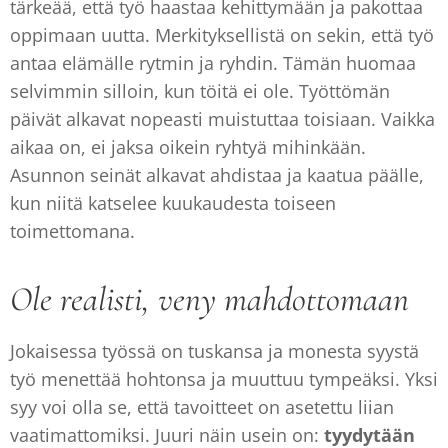
tärkeää, että työ haastaa kehittymään ja pakottaa
oppimaan uutta. Merkityksellistä on sekin, että työ
antaa elämälle rytmin ja ryhdin. Tämän huomaa
selvimmin silloin, kun töitä ei ole. Työttömän
päivät alkavat nopeasti muistuttaa toisiaan. Vaikka
aikaa on, ei jaksa oikein ryhtyä mihinkään.
Asunnon seinät alkavat ahdistaa ja kaatua päälle,
kun niitä katselee kuukaudesta toiseen
toimettomana.
Ole realisti, veny mahdottomaan
Jokaisessa työssä on tuskansa ja monesta syystä
työ menettää hohtonsa ja muuttuu tympeäksi. Yksi
syy voi olla se, että tavoitteet on asetettu liian
vaatimattomiksi. Juuri näin usein on:
tyydytään