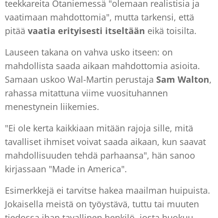
teekkareita Otaniemessä "olemaan realistisia ja
vaatimaan mahdottomia", mutta tarkensi, että
pitää
vaatia erityisesti itseltään
eikä toisilta.
Lauseen takana on vahva usko itseen: on
mahdollista saada aikaan mahdottomia asioita.
Samaan uskoo Wal-Martin perustaja
Sam Walton
,
rahassa mitattuna viime vuosituhannen
menestynein liikemies.
"Ei ole kerta kaikkiaan mitään rajoja sille, mitä
tavalliset ihmiset voivat saada aikaan, kun saavat
mahdollisuuden tehdä parhaansa", hän sanoo
kirjassaan "Made in America".
Esimerkkejä ei tarvitse hakea maailman huipuista.
Jokaisella meistä on työystävä, tuttu tai muuten
tiedossa ihan tavallinen henkilö, josta huokuu