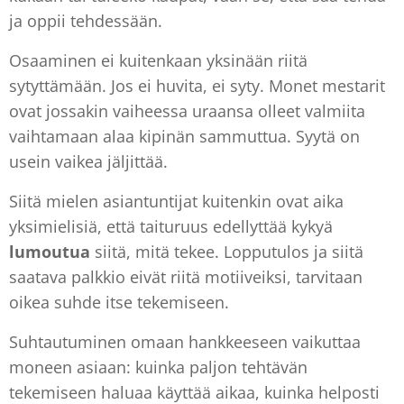
ja oppii tehdessään.
Osaaminen ei kuitenkaan yksinään riitä
sytyttämään. Jos ei huvita, ei syty. Monet mestarit
ovat jossakin vaiheessa uraansa olleet valmiita
vaihtamaan alaa kipinän sammuttua. Syytä on
usein vaikea jäljittää.
Siitä mielen asiantuntijat kuitenkin ovat aika
yksimielisiä, että taituruus edellyttää kykyä
lumoutua
siitä, mitä tekee. Lopputulos ja siitä
saatava palkkio eivät riitä motiiveiksi, tarvitaan
oikea suhde itse tekemiseen.
Suhtautuminen omaan hankkeeseen vaikuttaa
moneen asiaan: kuinka paljon tehtävän
tekemiseen haluaa käyttää aikaa, kuinka helposti