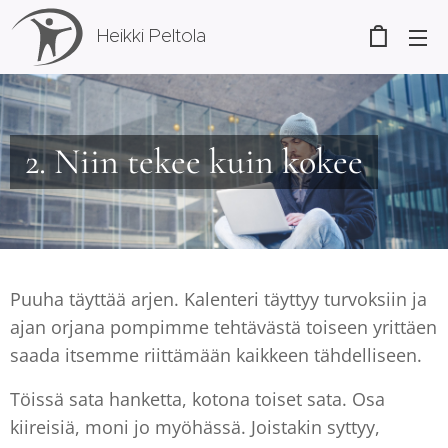
Heikki Peltola
2. Niin tekee kuin kokee
Puuha täyttää arjen. Kalenteri täyttyy turvoksiin ja
ajan orjana pompimme tehtävästä toiseen yrittäen
saada itsemme riittämään kaikkeen tähdelliseen.
Töissä sata hanketta, kotona toiset sata. Osa
kiireisiä, moni jo myöhässä. Joistakin syttyy,