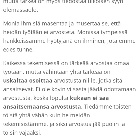
mutta tärkeä on myös tiedostaa ulkoisen syyn
olemassaolo.
Monia ihmisiä masentaa ja musertaa se, että
heidän työtään ei arvosteta. Monissa tympeissä
hankkeissamme hyötyjänä on ihminen, jota emme
edes tunne.
Kaikessa tekemisessä on tärkeää arvostaa omaa
työtään, mutta vähintään yhtä tärkeää on
uskaltaa
osoittaa
arvostusta niille, jotka sitä
ansaitsevat. Ei ole kovin viisasta jäädä odottamaan
arvostusta, koska lopulta
kukaan ei saa
ansaitsemaansa arvostusta
. Tiedämme toisten
töistä yhtä vähän kuin he meidän
tekemisistämme, ja siksi arvostus jää puolin ja
toisin vajaaksi.