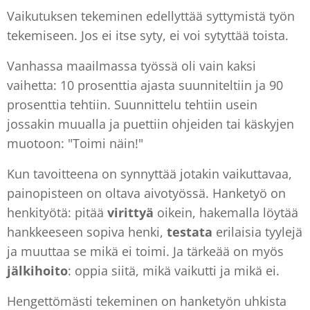
Vaikutuksen tekeminen edellyttää syttymistä työn
tekemiseen. Jos ei itse syty, ei voi sytyttää toista.
Vanhassa maailmassa työssä oli vain kaksi
vaihetta: 10 prosenttia ajasta suunniteltiin ja 90
prosenttia tehtiin. Suunnittelu tehtiin usein
jossakin muualla ja puettiin ohjeiden tai käskyjen
muotoon: "Toimi näin!"
Kun tavoitteena on synnyttää jotakin vaikuttavaa,
painopisteen on oltava aivotyössä. Hanketyö on
henkityötä: pitää
virittyä
oikein, hakemalla löytää
hankkeeseen sopiva henki,
testata
erilaisia tyylejä
ja muuttaa se mikä ei toimi. Ja tärkeää on myös
jälkihoito
: oppia siitä, mikä vaikutti ja mikä ei.
Hengettömästi tekeminen on hanketyön uhkista