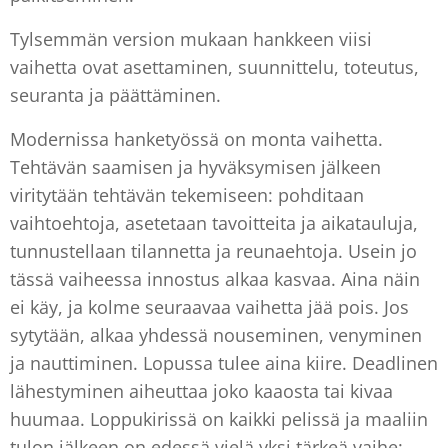
Tylsemmän version mukaan hankkeen viisi
vaihetta ovat asettaminen, suunnittelu, toteutus,
seuranta ja päättäminen.
Modernissa hanketyössä on monta vaihetta.
Tehtävän saamisen ja hyväksymisen jälkeen
viritytään tehtävän tekemiseen: pohditaan
vaihtoehtoja, asetetaan tavoitteita ja aikatauluja,
tunnustellaan tilannetta ja reunaehtoja. Usein jo
tässä vaiheessa innostus alkaa kasvaa. Aina näin
ei käy, ja kolme seuraavaa vaihetta jää pois. Jos
sytytään, alkaa yhdessä nouseminen, venyminen
ja nauttiminen. Lopussa tulee aina kiire. Deadlinen
lähestyminen aiheuttaa joko kaaosta tai kivaa
huumaa. Loppukirissä on kaikki pelissä ja maaliin
tulon jälkeen on edessä vielä yksi tärkeä vaihe: