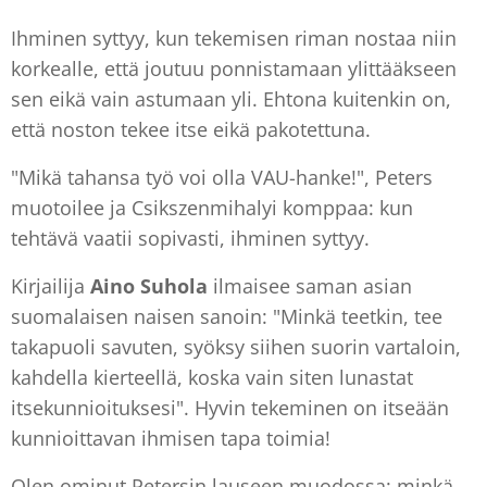
Ihminen syttyy, kun tekemisen riman nostaa niin
korkealle, että joutuu ponnistamaan ylittääkseen
sen eikä vain astumaan yli. Ehtona kuitenkin on,
että noston tekee itse eikä pakotettuna.
"Mikä tahansa työ voi olla VAU-hanke!", Peters
muotoilee ja Csikszenmihalyi komppaa: kun
tehtävä vaatii sopivasti, ihminen syttyy.
Kirjailija
Aino
Suhola
ilmaisee saman asian
suomalaisen naisen sanoin: "Minkä teetkin, tee
takapuoli savuten, syöksy siihen suorin vartaloin,
kahdella kierteellä, koska vain siten lunastat
itsekunnioituksesi". Hyvin tekeminen on itseään
kunnioittavan ihmisen tapa toimia!
Olen ominut Petersin lauseen muodossa: minkä