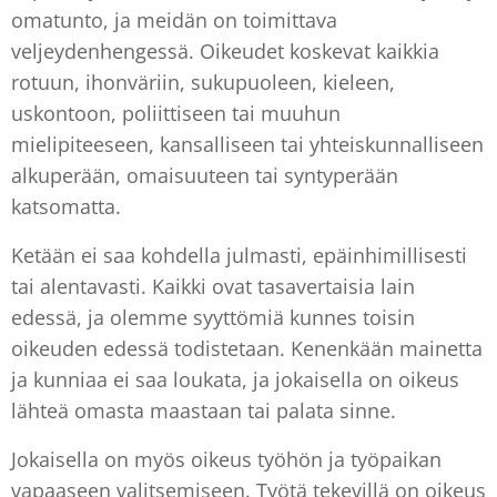
omatunto, ja meidän on toimittava
veljeydenhengessä. Oikeudet koskevat kaikkia
rotuun, ihonväriin, sukupuoleen, kieleen,
uskontoon, poliittiseen tai muuhun
mielipiteeseen, kansalliseen tai yhteiskunnalliseen
alkuperään, omaisuuteen tai syntyperään
katsomatta.
Ketään ei saa kohdella julmasti, epäinhimillisesti
tai alentavasti. Kaikki ovat tasavertaisia lain
edessä, ja olemme syyttömiä kunnes toisin
oikeuden edessä todistetaan. Kenenkään mainetta
ja kunniaa ei saa loukata, ja jokaisella on oikeus
lähteä omasta maastaan tai palata sinne.
Jokaisella on myös oikeus työhön ja työpaikan
vapaaseen valitsemiseen. Työtä tekevillä on oikeus