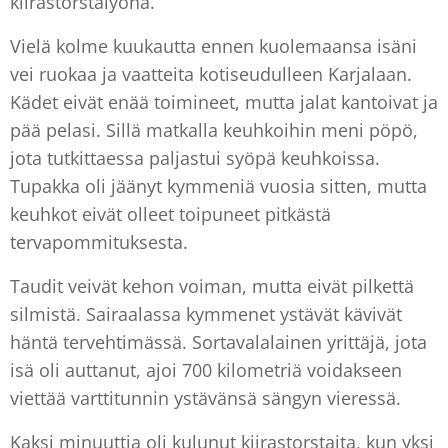
kiirastorstaiyönä.
Vielä kolme kuukautta ennen kuolemaansa isäni
vei ruokaa ja vaatteita kotiseudulleen Karjalaan.
Kädet eivät enää toimineet, mutta jalat kantoivat ja
pää pelasi. Sillä matkalla keuhkoihin meni pöpö,
jota tutkittaessa paljastui syöpä keuhkoissa.
Tupakka oli jäänyt kymmeniä vuosia sitten, mutta
keuhkot eivät olleet toipuneet pitkästä
tervapommituksesta.
Taudit veivät kehon voiman, mutta eivät pilkettä
silmistä. Sairaalassa kymmenet ystävät kävivät
häntä tervehtimässä. Sortavalalainen yrittäjä, jota
isä oli auttanut, ajoi 700 kilometriä voidakseen
viettää varttitunnin ystävänsä sängyn vieressä.
Kaksi minuuttia oli kulunut kiirastorstaita, kun yksi