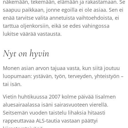
näkemään, tekemään, elämään ja rakastamaan. Se
saapuu paikkaan, jonne egoilla ei ole asiaa. Sen ei
enää tarvitse valita annetuista vaihtoehdoista, ei
tarttua oljenkorsiin, eikä se edes vahingossa
lukitse väärää vastausta.
Nyt on hyvin
Monen asian arvon tajuaa vasta, kun siitä joutuu
luopumaan: ystävän, työn, terveyden, yhteistyön –
tai isän.
Vietin huhtikuussa 2007 kolme päivää Iisalmen
aluesairaalassa isäni sairasvuoteen vierellä.
Seitsemän vuoden taistelu lihaksia hitaasti
rappeuttavaa ALS-tautia vastaan päättyi