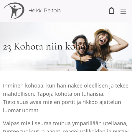
Heikki Peltola
23 Kohota niin kohoat
Ihminen kohoaa, kun hän näkee oleellisen ja tekee
mahdollisen. Tapoja kohota on tuhansia.
Tietoisuus avaa mielen portit ja rikkoo ajattelun
luomat uomat.
Valpas mieli seuraa touhua ympärillään uteliaana,
tuntee tuoksut ja äänet, reagoi valikoiden ja pystyy