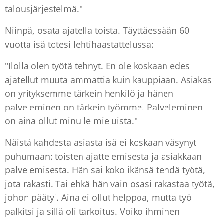
talousjärjestelmä."
Niinpä, osata ajatella toista. Täyttäessään 60
vuotta isä totesi lehtihaastattelussa:
"Ilolla olen työtä tehnyt. En ole koskaan edes
ajatellut muuta ammattia kuin kauppiaan. Asiakas
on yrityksemme tärkein henkilö ja hänen
palveleminen on tärkein työmme. Palveleminen
on aina ollut minulle mieluista."
Näistä kahdesta asiasta isä ei koskaan väsynyt
puhumaan: toisten ajattelemisesta ja asiakkaan
palvelemisesta. Hän sai koko ikänsä tehdä työtä,
jota rakasti. Tai ehkä hän vain osasi rakastaa työtä,
johon päätyi. Aina ei ollut helppoa, mutta työ
palkitsi ja sillä oli tarkoitus. Voiko ihminen