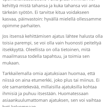
kehittyä mistä tahansa ja kuka tahansa voi antaa
tärkeän syötön. Ei tarvitse kitua voidakseen
kasvaa, päinvastoin: hyvällä mielellä ollessamme
opimme parhaiten.
Jos itsensä kehittämisen ajatus lähtee halusta olla
toisia parempi, se voi olla vain huonosti peiteltyä
itsekkyyttä. Oleellista on olla tietoinen, mitä
maailmassa todella tapahtuu, ja toimia sen
mukaan.
Tarkkailemalla omia ajatuksiaan huomaa, että
niissä on aina etumerkki, joko plus tai miinus. Ei
ole samantekevää, millaisilla ajatuksilla kohtaa
ihmisiä ja puhuu itsestään. Huomatessaan
asiaankuulumattoman ajatuksen, sen voi vaihtaa
heti kelvompaan.