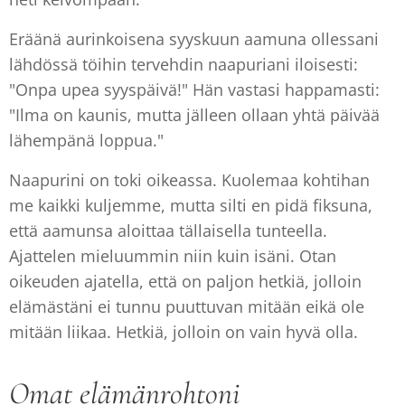
Eräänä aurinkoisena syyskuun aamuna ollessani
lähdössä töihin tervehdin naapuriani iloisesti:
"Onpa upea syyspäivä!" Hän vastasi happamasti:
"Ilma on kaunis, mutta jälleen ollaan yhtä päivää
lähempänä loppua."
Naapurini on toki oikeassa. Kuolemaa kohtihan
me kaikki kuljemme, mutta silti en pidä fiksuna,
että aamunsa aloittaa tällaisella tunteella.
Ajattelen mieluummin niin kuin isäni. Otan
oikeuden ajatella, että on paljon hetkiä, jolloin
elämästäni ei tunnu puuttuvan mitään eikä ole
mitään liikaa. Hetkiä, jolloin on vain hyvä olla.
Omat elämänrohtoni