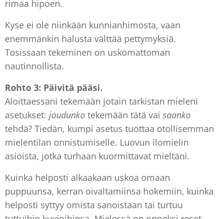
rimaa hipoen.
Kyse ei ole niinkään kunnianhimosta, vaan
enemmänkin halusta välttää pettymyksiä.
Tosissaan tekeminen on uskomattoman
nautinnollista.
Rohto 3: Päivitä pääsi.
Aloittaessani tekemään jotain tarkistan mieleni
asetukset:
joudunko
tekemään tätä vai
saanko
tehdä? Tiedän, kumpi asetus tuottaa otollisemman
mielentilan onnistumiselle. Luovun ilomielin
asioista, jotka turhaan kuormittavat mieltäni.
Kuinka helposti alkaakaan uskoa omaan
puppuunsa, kerran oivaltamiinsa hokemiin, kuinka
helposti syttyy omista sanoistaan tai turtuu
tuttuihin kuvioihinsa. Mielessä on onneksi reset-