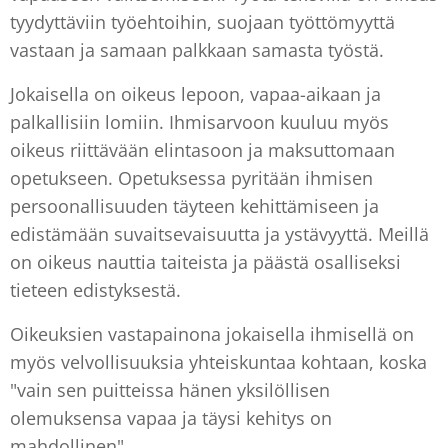
tyydyttäviin työehtoihin, suojaan työttömyyttä
vastaan ja samaan palkkaan samasta työstä.
Jokaisella on oikeus lepoon, vapaa-aikaan ja
palkallisiin lomiin. Ihmisarvoon kuuluu myös
oikeus riittävään elintasoon ja maksuttomaan
opetukseen. Opetuksessa pyritään ihmisen
persoonallisuuden täyteen kehittämiseen ja
edistämään suvaitsevaisuutta ja ystävyyttä. Meillä
on oikeus nauttia taiteista ja päästä osalliseksi
tieteen edistyksestä.
Oikeuksien vastapainona jokaisella ihmisellä on
myös velvollisuuksia yhteiskuntaa kohtaan, koska
"vain sen puitteissa hänen yksilöllisen
olemuksensa vapaa ja täysi kehitys on
mahdollinen".