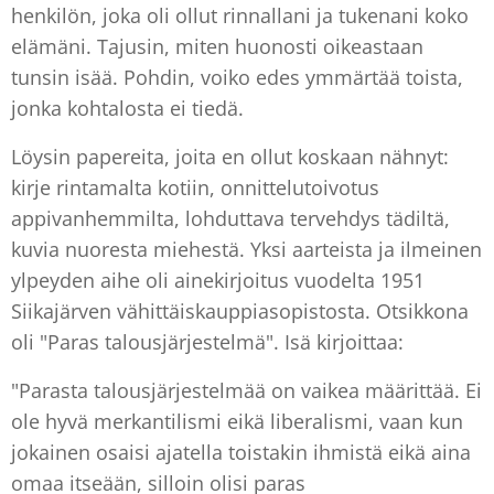
henkilön, joka oli ollut rinnallani ja tukenani koko
elämäni. Tajusin, miten huonosti oikeastaan
tunsin isää. Pohdin, voiko edes ymmärtää toista,
jonka kohtalosta ei tiedä.
Löysin papereita, joita en ollut koskaan nähnyt:
kirje rintamalta kotiin, onnittelutoivotus
appivanhemmilta, lohduttava tervehdys tädiltä,
kuvia nuoresta miehestä. Yksi aarteista ja ilmeinen
ylpeyden aihe oli ainekirjoitus vuodelta 1951
Siikajärven vähittäiskauppiasopistosta. Otsikkona
oli "Paras talousjärjestelmä". Isä kirjoittaa:
"Parasta talousjärjestelmää on vaikea määrittää. Ei
ole hyvä merkantilismi eikä liberalismi, vaan kun
jokainen osaisi ajatella toistakin ihmistä eikä aina
omaa itseään, silloin olisi paras