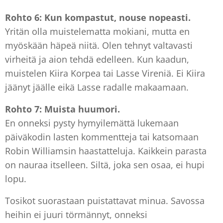
Rohto 6: Kun kompastut, nouse nopeasti.
Yritän olla muistelematta mokiani, mutta en
myöskään häpeä niitä. Olen tehnyt valtavasti
virheitä ja aion tehdä edelleen. Kun kaadun,
muistelen Kiira Korpea tai Lasse Vireniä. Ei Kiira
jäänyt jäälle eikä Lasse radalle makaamaan.
Rohto 7: Muista huumori.
En onneksi pysty hymyilemättä lukemaan
päiväkodin lasten kommentteja tai katsomaan
Robin Williamsin haastatteluja. Kaikkein parasta
on nauraa itselleen. Siltä, joka sen osaa, ei hupi
lopu.
Tosikot suorastaan puistattavat minua. Savossa
heihin ei juuri törmännyt, onneksi