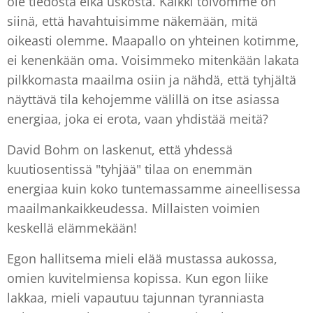
ole tiedosta eikä uskosta. Kaikki toivomme on
siinä, että havahtuisimme näkemään, mitä
oikeasti olemme. Maapallo on yhteinen kotimme,
ei kenenkään oma. Voisimmeko mitenkään lakata
pilkkomasta maailma osiin ja nähdä, että tyhjältä
näyttävä tila kehojemme välillä on itse asiassa
energiaa, joka ei erota, vaan yhdistää meitä?
David Bohm on laskenut, että yhdessä
kuutiosentissä "tyhjää" tilaa on enemmän
energiaa kuin koko tuntemassamme aineellisessa
maailmankaikkeudessa. Millaisten voimien
keskellä elämmekään!
Egon hallitsema mieli elää mustassa aukossa,
omien kuvitelmiensa kopissa. Kun egon liike
lakkaa, mieli vapautuu tajunnan tyranniasta