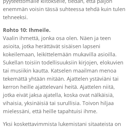
pyyteettömälle kiitokselle, tiedän, että paljon
enemmän voisin tässä suhteessa tehdä kuin tulen
tehneeksi.
Rohto 10: Ihmeile.
Vaalin ihmettä, jonka osa olen. Näen ja teen
asioita, jotka herättävät sisäisen lapseni
kokeilemaan, leikittelemään mukavilla asioilla.
Sukellan toisiin todellisuuksiin kirjojen, elokuvien
tai musiikin kautta. Katselen maailman menoa
tekemättä yhtään mitään. Ajattelen ystäviäni tai
kerron heille ajattelevani heitä. Ajattelen niitä,
jotka eivät jaksa ajatella, koska ovat nälkäisiä,
vihaisia, yksinäisiä tai surullisia. Toivon hiljaa
mielessäni, että heille tapahtuisi ihme.
Yksi koskettavimmista lukemistani sitaateista on