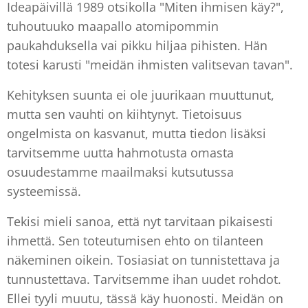
Ideapäivillä 1989 otsikolla "Miten ihmisen käy?",
tuhoutuuko maapallo atomipommin
paukahduksella vai pikku hiljaa pihisten. Hän
totesi karusti "meidän ihmisten valitsevan tavan".
Kehityksen suunta ei ole juurikaan muuttunut,
mutta sen vauhti on kiihtynyt. Tietoisuus
ongelmista on kasvanut, mutta tiedon lisäksi
tarvitsemme uutta hahmotusta omasta
osuudestamme maailmaksi kutsutussa
systeemissä.
Tekisi mieli sanoa, että nyt tarvitaan pikaisesti
ihmettä. Sen toteutumisen ehto on tilanteen
näkeminen oikein. Tosiasiat on tunnistettava ja
tunnustettava. Tarvitsemme ihan uudet rohdot.
Ellei tyyli muutu, tässä käy huonosti. Meidän on