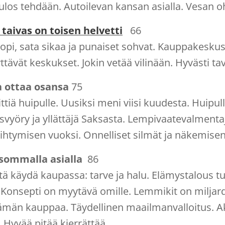
tulos tehdään. Autoilevan kansan asialla. Vesan
 taivas on toisen helvetti
66
opi, sata sikaa ja punaiset sohvat. Kauppakesku
yttävät keskukset. Jokin vetää vilinään. Hyvästi ta
a ottaa osansa
75
ttiä huipulle. Uusiksi meni viisi kuudesta. Huip
svyöry ja yllättäjä Saksasta. Lempivaatevalmentaj
ihtymisen vuoksi. Onnelliset silmät ja näkemise
 isommalla asialla
86
tä käydä kaupassa: tarve ja halu. Elämystalous tu
 Konsepti on myytävä omille. Lemmikit on miljar
ämän kauppaa. Täydellinen maailmanvalloitus. A
. Hyvää pitää kierrättää.