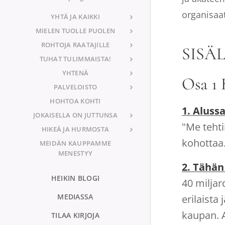
organisaat
YHTÄ JA KAIKKI
MIELEN TUOLLE PUOLEN
ROHTOJA RAATAJILLE
SISÄ
TUHAT TULIMMAISTA!
YHTENÄ
Osa 1 
PALVELOISTO
HOHTOA KOHTI
1. Aluss
JOKAISELLA ON JUTTUNSA
"Me tehti
HIKEÄ JA HURMOSTA
kohottaa.
MEIDÄN KAUPPAMME
MENESTYY
2. Tähän
HEIKIN BLOGI
40 miljar
MEDIASSA
erilaista
kaupan. A
TILAA KIRJOJA