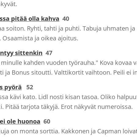
kyvät.
ssa pitää olla kahva
40
a soiton. Ryhti, tahti ja puhti. Tabuja uhmaten j
 Osaamista ja oikea ajoitus.
äntyy sittenkin
47
 minulle kahden vuoden työrauha." Kova kovaa va
i ja Bonus sitoutti. Valttikortit vaihtoon. Peili ei 
s pyörä
52
sa kävi kato. Lidl nosti kisan tasoa. Oliko halpuu
i. Pitää tarjota täkyjä. Erot näkyvät numeroissa.
 ei ole huonoa
60
uja on monta sorttia. Kakkonen ja Capman loivat