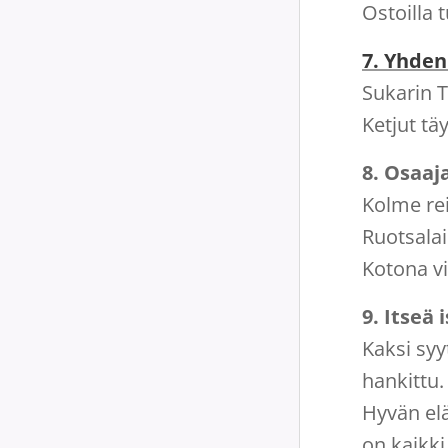
Ostoilla 
7. Yhden
Sukarin T
Ketjut tä
8. Osaaj
Kolme rei
Ruotsalai
Kotona vi
9. Itseä
Kaksi syy
hankittu.
Hyvän el
on kaikki