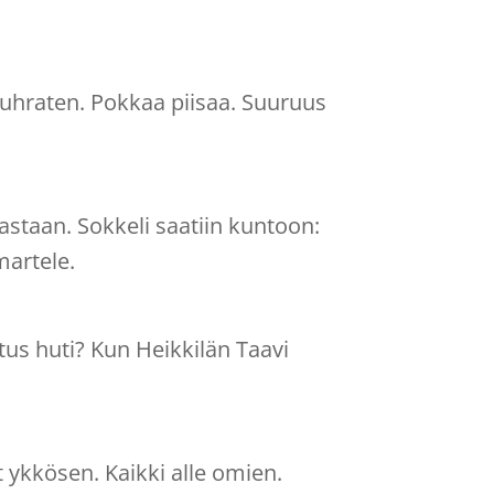
a uhraten. Pokkaa piisaa. Suuruus
staan. Sokkeli saatiin kuntoon:
imartele.
tus huti? Kun Heikkilän Taavi
 ykkösen. Kaikki alle omien.