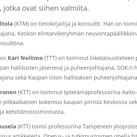
, jotka ovat siihen valmiita.
ltola
(KTM) on tietokirjailija ja konsultti. Hän on toi
tajana, Keskon elintarvikeryhmän neuvontapäällikkönä
nsulttina.
vos
Kari Neilimo
(TTT) on toiminut liiketaloustieteen
an hallitusten jäsenenä ja puheenjohtajana, SOK:n 
ajana sekä Kaupan liiton hallituksen puheenjohtajana
tronen
(KTT) on toiminut työelämäprofessorina Aalto
n pitkäaikainen kokemus kaupan piiristä Keskossa sek
ja kehittämistoiminnasta.
uusela
(KTT) toimii professorina Tampereen yliopistos
isia artikkeleita. Opetus- ja tutkimustoimen ohella hä