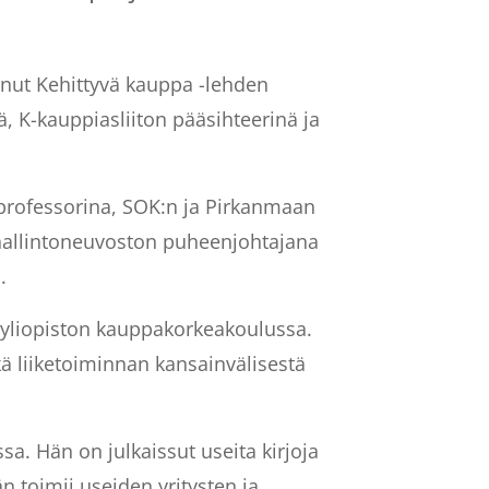
minut Kehittyvä kauppa -lehden
, K-kauppiasliiton pääsihteerinä ja
 professorina, SOK:n ja Pirkanmaan
hallintoneuvoston puheenjohtajana
.
-yliopiston kauppakorkeakoulussa.
ä liiketoiminnan kansainvälisestä
sa. Hän on julkaissut useita kirjoja
n toimii useiden yritysten ja