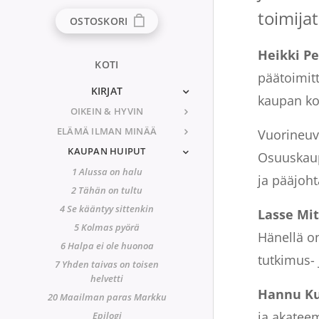
toimijat
OSTOSKORI
Heikki Pe
KOTI
päätoimit
KIRJAT
kaupan ko
OIKEIN & HYVIN
ELÄMÄ ILMAN MINÄÄ
Vuorineu
KAUPAN HUIPUT
Osuuskaup
1 Alussa on halu
ja pääjoht
2 Tähän on tultu
4 Se kääntyy sittenkin
Lasse Mi
5 Kolmas pyörä
Hänellä o
6 Halpa ei ole huonoa
tutkimus- 
7 Yhden taivas on toisen
helvetti
Hannu K
20 Maailman paras Markku
ja akateem
Epilogi