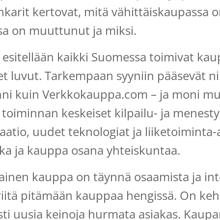
nkarit kertovat, mitä vähittäiskaupassa 
a on muuttunut ja miksi.
a esitellään kaikki Suomessa toimivat kaup
et luvut. Tarkempaan syyniin pääsevät ni
i kuin Verkkokauppa.com – ja moni mu
toiminnan keskeiset kilpailu- ja menesty
saatio, uudet teknologiat ja liiketoiminta-
ikka ja kauppa osana yhteiskuntaa.
inen kauppa on täynnä osaamista ja int
 riitä pitämään kauppaa hengissä. On kehi
sti uusia keinoja hurmata asiakas. Kaupan