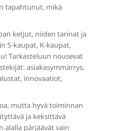
on tapahtunut, mikä
an ketjut, niiden tarinat ja
in S-kaupat, K-kaupat,
u! Tarkasteluun nousevat
stekijät: asiakasymmärrys,
alustat, innovaatiot,
oa, mutta hyvä toiminnan
tyttävä ja keksittävä
 alalla pärjäävät vain