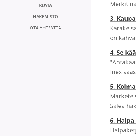
Merkit nä
KUVIA
HAKEMISTO
3. Kaupa
Karake sa
OTA YHTEYTTÄ
on kahva.
4. Se kä
"Antakaa
Inex sääst
5. Kolma
Marketeis
Salea hak
6. Halpa
Halpaketj