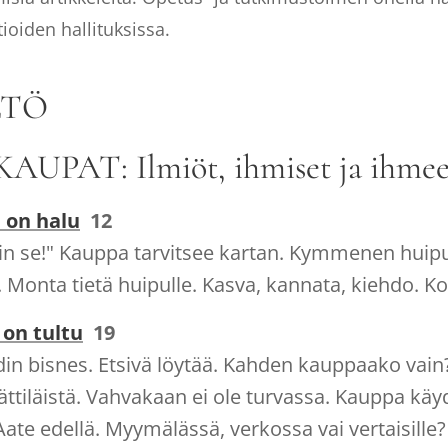
ioiden hallituksissa.
LTÖ
KAUPAT: Ilmiöt, ihmiset ja ihmee
a on halu
12
in se!" Kauppa tarvitsee kartan. Kymmenen huipu
 Monta tietä huipulle. Kasva, kannata, kiehdo. Ko
 on tultu
19
din bisnes. Etsivä löytää. Kahden kauppaako vain
 jättiläistä. Vahvakaan ei ole turvassa. Kauppa kä
ate edellä. Myymälässä, verkossa vai vertaisille