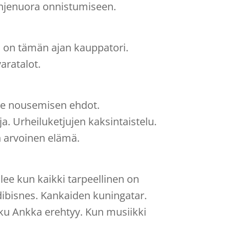
 ohjenuora onnistumiseen.
s on tämän ajan kauppatori.
varatalot.
ulle nousemisen ehdot.
a. Urheiluketjujen kaksintaistelu.
n arvoinen elämä.
lee kun kaikki tarpeellinen on
dibisnes. Kankaiden kuningatar.
ku Ankka erehtyy. Kun musiikki