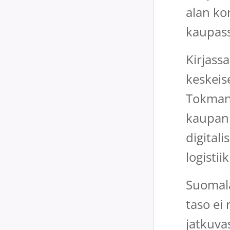
alan ko
kaupass
Kirjass
keskeis
Tokmann
kaupan 
digitali
logisti
Suomala
taso ei
jatkuva