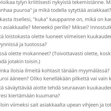
vioikaa tylyn kriittisesti nykyistä tekemistänne. 
anhaa puuroa" ja mikä todella sytyttää asiakkaat
rkasta itsellesi, "kuka" kauppanne on, mikä on 
n asiakkaalle? Meneekö perille? Miksei? Innostut
tä loistokasta olette luoneet viimeisen kuukaud
ynnissä ja tuotossa?
ssä olette mokanneet? (Toivottavasti olette, koska
dä jotakin toisin.)
inka iloisia ilmeitä kohtasit tänään myymäläss
uroi ääneen? Oliko kenelläkään pilkettä vai vain k
tä säväyttävää aiotte tehdä seuraavan kuukauden 
resi kiertämään kuumana?
lloin viimeksi sait asiakkaalta upean vihjeen ja tot