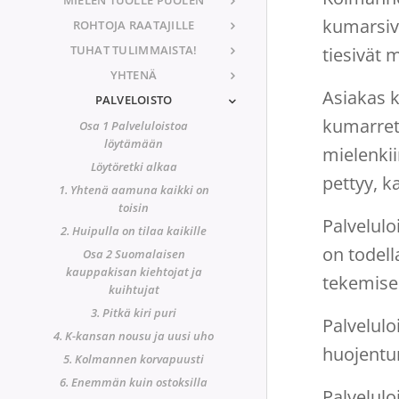
kumarsiv
ROHTOJA RAATAJILLE
TUHAT TULIMMAISTA!
tiesivät 
YHTENÄ
Asiakas 
PALVELOISTO
kumarreta
Osa 1 Palveluloistoa
löytämään
mielenkiin
Löytöretki alkaa
pettyy, 
1. Yhtenä aamuna kaikki on
toisin
Palvelulo
2. Huipulla on tilaa kaikille
on todell
Osa 2 Suomalaisen
kauppakisan kiehtojat ja
tekemises
kuihtujat
3. Pitkä kiri puri
Palvelulo
4. K-kansan nousu ja uusi uho
huojentun
5. Kolmannen korvapuusti
6. Enemmän kuin ostoksilla
Palvelulo