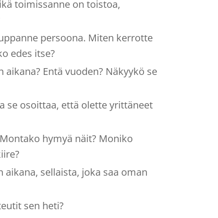
Mikä toimissanne on toistoa,
?
kauppanne persoona. Miten kerrotte
ko edes itse?
en aikana? Entä vuoden? Näkyykö se
 se osoittaa, että olette yrittäneet
ä? Montako hymyä näit? Moniko
iire?
aikana, sellaista, joka saa oman
eutit sen heti?