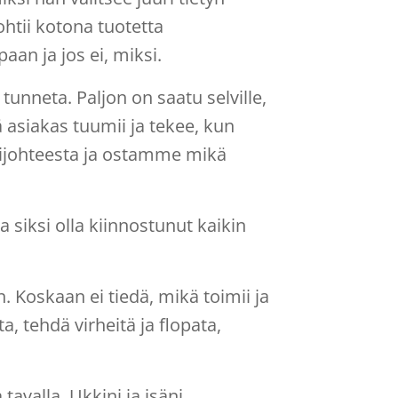
htii kotona tuotetta
an ja jos ei, miksi.
i tunneta. Paljon on saatu selville,
ä asiakas tuumii ja tekee, kun
lijohteesta ja ostamme mikä
a siksi olla kiinnostunut kaikin
 Koskaan ei tiedä, mikä toimii ja
a, tehdä virheitä ja flopata,
valla. Ukkini ja isäni