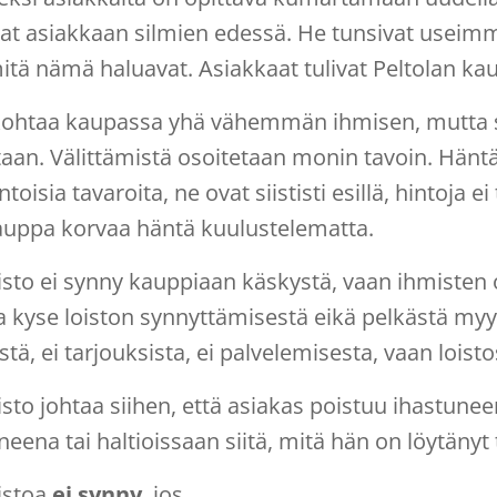
at asiakkaan silmien edessä. He tunsivat useimm
mitä nämä haluavat. Asiakkaat tulivat Peltolan kau
kohtaa kaupassa yhä vähemmän ihmisen, mutta sil
an. Välittämistä osoitetaan monin tavoin. Häntä
toisia tavaroita, ne ovat siististi esillä, hintoja ei
kauppa korvaa häntä kuulustelematta.
isto ei synny kauppiaan käskystä, vaan ihmisten 
a kyse loiston synnyttämisestä eikä pelkästä myy
tä, ei tarjouksista, ei palvelemisesta, vaan loisto
isto johtaa siihen, että asiakas poistuu ihastuneen
eena tai haltioissaan siitä, mitä hän on löytänyt
istoa
ei synny
, jos