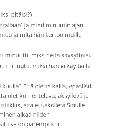
ksi pitäisi?)
rallaan) ja mieti minuutin ajan,
tuntuu ja mitä hän kertoo muille
ti minuutti, mikä heitä säväyttäisi.
ti minuutti, miksi hän ei käy teillä
kuulla? Että olette kallis, epäsiisti,
ttä olet komenteleva, äksyilevä ja
tiikkiä, sitä ei uskalleta Sinulle
aminen alkaa niiden
ilti se on parempi kuin