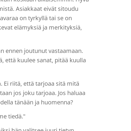
istä. Asiakkaat eivät sitoudu
avaraa on tyrkyllä tai se on
kevat elämyksiä ja merkityksiä,
aan ennen joutunut vastaamaan.
ä, että kuulee sanat, pitää kuulla
i riitä, että tarjoaa sitä mitä
taan jos joku tarjoaa. Jos haluaa
 todella tänään ja huomenna?
me tiedä."
iksi hän valitsee juuri tietyn