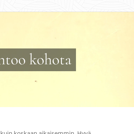
ahtoo kohota
kuin koskaan aikaisemmin. Hyvä