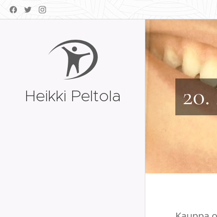
20.
Heikki Peltola
Kauppa o