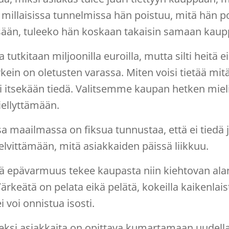
 millaisissa tunnelmissa hän poistuu, mitä hän po
ään, tuleeko hän koskaan takaisin samaan kauppa
 tutkitaan miljoonilla euroilla, mutta silti heitä e
kein on oletusten varassa. Miten voisi tietää mit
ei itsekään tiedä. Valitsemme kaupan hetken mie
iellyttämään.
sa maailmassa on fiksua tunnustaa, että ei tiedä j
elvittämään, mitä asiakkaiden päissä liikkuu.
ä epävarmuus tekee kaupasta niin kiehtovan alan.
Tärkeätä on pelata eikä pelätä, kokeilla kaikenlaist
 voi onnistua isosti.
si asiakkaita on opittava kumartamaan uudella ta