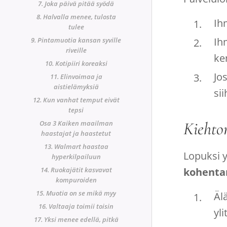
7. Joka päivä pitää syödä
8. Halvalla menee, tulosta
Ih
tulee
Ih
9. Pintamuotia kansan syville
riveille
ke
10. Kotipiiri koreaksi
Jo
11. Elinvoimaa ja
aistielämyksiä
si
12. Kun vanhat temput eivät
tepsi
Osa 3 Kaiken maailman
Kiehto
haastajat ja haastetut
13. Walmart haastaa
Lopuksi 
hyperkilpailuun
14. Ruokajätit kasvavat
kohenta
kompuroiden
15. Muotia on se mikä myy
Äl
16. Valtaaja toimii toisin
yl
17. Yksi menee edellä, pitkä