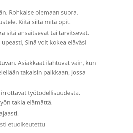
sään. Rohkaise olemaan suora.
stele. Kiitä siitä mitä opit.
ka sitä ansaitsevat tai tarvitsevat.
 upeasti, Sinä voit kokea eläväsi
uvan. Asiakkaat ilahtuvat vain, kun
elellään takaisin paikkaan, jossa
irrottavat työtodellisuudesta.
työn takia elämättä.
ajaasti.
sti etuoikeutettu