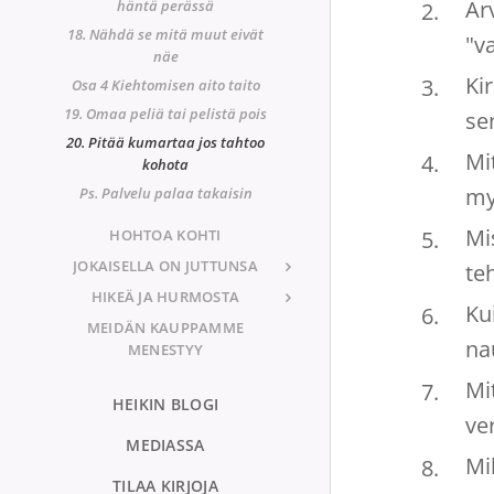
Ar
häntä perässä
18. Nähdä se mitä muut eivät
"v
näe
Ki
Osa 4 Kiehtomisen aito taito
19. Omaa peliä tai pelistä pois
se
20. Pitää kumartaa jos tahtoo
Mi
kohota
my
Ps. Palvelu palaa takaisin
Mi
HOHTOA KOHTI
JOKAISELLA ON JUTTUNSA
teh
HIKEÄ JA HURMOSTA
Ku
MEIDÄN KAUPPAMME
na
MENESTYY
Mi
HEIKIN BLOGI
ve
MEDIASSA
Mi
TILAA KIRJOJA