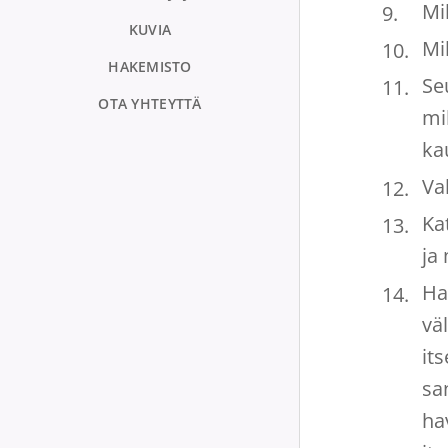
Mi
KUVIA
Mil
HAKEMISTO
Se
OTA YHTEYTTÄ
mi
ka
Val
Kat
ja
Hal
vä
its
sa
ha