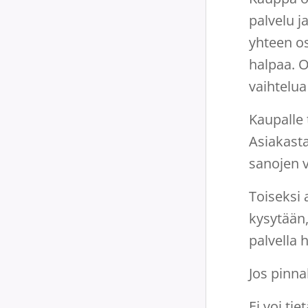
palvelu j
yhteen os
halpaa. O
vaihtelua 
Kaupalle
Asiakasta
sanojen v
Toiseksi 
kysytään,
palvella 
Jos pinna
Ei voi ti