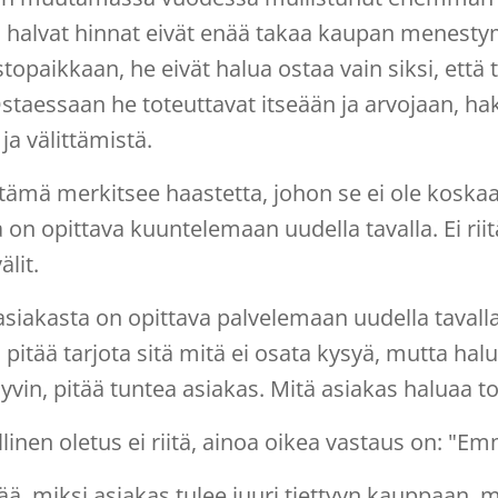
a halvat hinnat eivät enää takaa kaupan menestym
topaikkaan, he eivät halua ostaa vain siksi, että t
staessaan he toteuttavat itseään ja arvojaan, ha
ja välittämistä.
 tämä merkitsee haastetta, johon se ei ole kosk
 on opittava kuuntelemaan uudella tavalla. Ei riit
älit.
asiakasta on opittava palvelemaan uudella tavalla. E
 pitää tarjota sitä mitä ei osata kysyä, mutta halu
hyvin, pitää tuntea asiakas. Mitä asiakas haluaa
llinen oletus ei riitä, ainoa oikea vastaus on: "Em
etää, miksi asiakas tulee juuri tiettyyn kauppaan, m