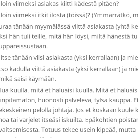
lloin viimeksi asiakas kiitti kädestä pitäen?
loin viimeksi itkit ilosta (töissä)? (Ymmärrätkö, mi
uraa tänään myymälässä viittä asiakasta (yhtä ker
ksi hän tuli teille, mitä hän löysi, miltä hänestä 
uppareissustaan.
itse tänään viisi asiakasta (yksi kerrallaan) ja mie
so kadulla viittä asiakasta (yksi kerrallaan) ja mie
 mikä saisi käymään.
ua kuulla, mitä et haluaisi kuulla. Mitä et haluaisi 
linpitämätön, huonosti palveleva, tylsä kauppa. E
ekeskeinen pelolla johtaja. Jos et koskaan kuule kri
noa tai varjelet itseäsi iskuilta. Epäkohtien poist
vaitsemisesta. Totuus tekee usein kipeää, mutta s