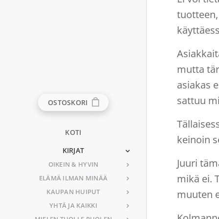
tuotteen,
käyttäess
Asiakkaita
mutta tär
asiakas 
sattuu m
OSTOSKORI
Tällaises
KOTI
keinoin s
KIRJAT
Juuri täm
OIKEIN & HYVIN
mikä ei. 
ELÄMÄ ILMAN MINÄÄ
KAUPAN HUIPUT
muuten ei
YHTÄ JA KAIKKI
Kolmannek
MIELEN TUOLLE PUOLEN