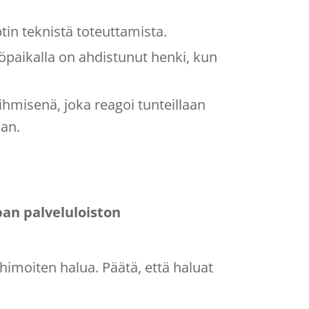
in teknistä toteuttamista.
työpaikalla on ahdistunut henki, kun
ihmisenä, joka reagoi tunteillaan
aan.
pan
palveluloiston
i himoiten halua. Päätä, että haluat