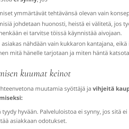
miset ymmärtävät tehtävänsä olevan vain konsept
misiä johdetaan huonosti, heistä ei välitetä, jos 
nenkään ei tarvitse töissä käynnistää aivojaan.
s asiakas nähdään vain kukkaron kantajana, eikä 
ihen mitä hänelle tarjotaan ja miten häntä katsot
misen
kuumat
keinot
yhteenvetona muutamia syöttäjä ja
vihjeitä
kau
miseksi:
ä tyydy hyvään. Palveluloistoa ei synny, jos sitä e
ittää asiakkaan odotukset.