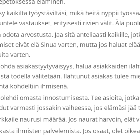
sepetoksessa eläminen.
sy kaikilta työystäviltäsi, mikä heitä nyppii työs
ntele vastaukset, erityisesti rivien välit. Älä puolu
 odota arvostusta. Jaa sitä anteliaasti kaikille, jot
miset eivät elä Sinua varten, mutta jos haluat elää
ita varten.
ohda asiakastyytyväisyys, halua asiakkaiden ilaht
istä todella välitetään. Ilahtunut asiakas tulee mi
ntä kohdeltiin ihmisenä.
olehdi omasta innostumisesta. Tee asioita, jotka 
dut varmasti jossakin vaiheessa, jos elämäsi jää 
rkkaile naurusi määrää. Jos naurat harvoin, elät v
kasta ihmisten palvelemista. Jos osaat, olet oikea