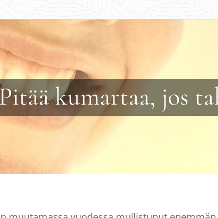
 Pitää kumartaa, jos t
n muutamassa vuodessa mullistunut enemmän 