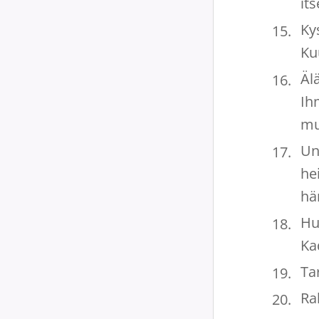
it
Ky
Kuu
Älä
Ih
mu
Un
he
hä
Hu
Ka
Ta
Ra