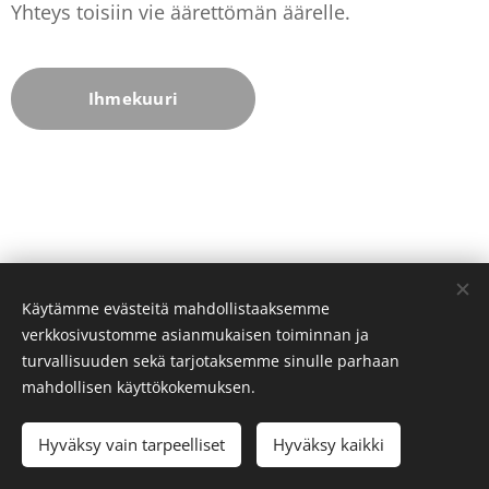
Yhteys toisiin vie äärettömän äärelle.
Ihmekuuri
Käytämme evästeitä mahdollistaaksemme
verkkosivustomme asianmukaisen toiminnan ja
turvallisuuden sekä tarjotaksemme sinulle parhaan
Evästeet
mahdollisen käyttökokemuksen.
Kielet
Hyväksy vain tarpeelliset
Hyväksy kaikki
Suomi
English