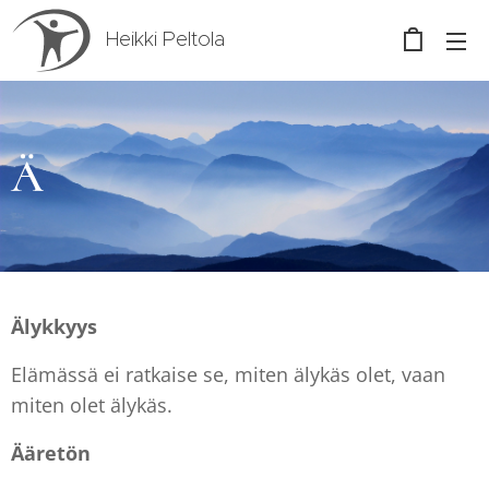
Heikki Peltola
Ä
Älykkyys
Elämässä ei ratkaise se, miten älykäs olet, vaan
miten olet älykäs.
Ääretön