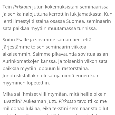
Tein
Pirkkaan
jutun kokemuksistani seminaarissa,
ja sen kainalojuttuna kerrottiin lukijamatkasta. Kun
lehti ilmestyi tiistaina osassa Suomea, seminaarin
sata paikkaa myytiin muutamassa tunnissa.
Soitin Esalle ja sovimme saman tien, että
järjestämme toisen seminaarin viikkoa
aikaisemmin. Saimme pikavauhtia sovittua asian
Aurinkomatkojen kanssa, ja toisenkin viikon sata
paikkaa myytiin loppuun kiirastorstaina.
Jonotuslistallakin oli satoja nimiä ennen kuin
myyminen lopetettiin.
Mikä sai ihmiset villiintymään, mitä heille oikein
luvattiin? Aukeaman juttu
Pirkassa
tavoitti kolme
miljoonaa lukijaa, eikä tekstini seminaarista ollut