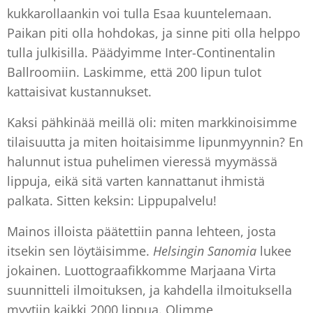
kukkarollaankin voi tulla Esaa kuuntelemaan.
Paikan piti olla hohdokas, ja sinne piti olla helppo
tulla julkisilla. Päädyimme Inter-Continentalin
Ballroomiin. Laskimme, että 200 lipun tulot
kattaisivat kustannukset.
Kaksi pähkinää meillä oli: miten markkinoisimme
tilaisuutta ja miten hoitaisimme lipunmyynnin? En
halunnut istua puhelimen vieressä myymässä
lippuja, eikä sitä varten kannattanut ihmistä
palkata. Sitten keksin: Lippupalvelu!
Mainos illoista päätettiin panna lehteen, josta
itsekin sen löytäisimme.
Helsingin Sanomia
lukee
jokainen. Luottograafikkomme Marjaana Virta
suunnitteli ilmoituksen, ja kahdella ilmoituksella
myytiin kaikki 2000 lippua. Olimme