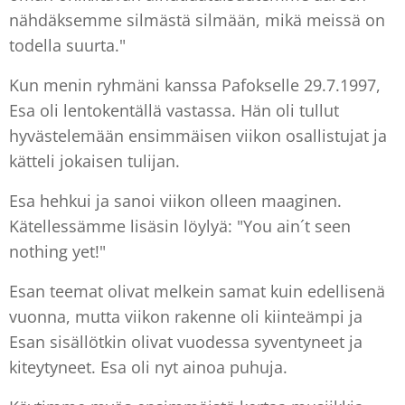
nähdäksemme silmästä silmään, mikä meissä on
todella suurta."
Kun menin ryhmäni kanssa Pafokselle 29.7.1997,
Esa oli lentokentällä vastassa. Hän oli tullut
hyvästelemään ensimmäisen viikon osallistujat ja
kätteli jokaisen tulijan.
Esa hehkui ja sanoi viikon olleen maaginen.
Kätellessämme lisäsin löylyä: "You ain´t seen
nothing yet!"
Esan teemat olivat melkein samat kuin edellisenä
vuonna, mutta viikon rakenne oli kiinteämpi ja
Esan sisällötkin olivat vuodessa syventyneet ja
kiteytyneet. Esa oli nyt ainoa puhuja.