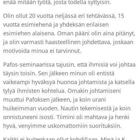
enää mitään työtä, josta todella syttyisin.
Olin ollut 20 vuotta neljässä eri tehtävässä, 15
vuotta esimiehenä ja yhdeksän erilaisen
esimiehen alaisena. Oman pääni olin aina pitänyt,
ja olin varmasti haasteellinen johdettava, joskaan
motivoida minua ei tarvinnut.
Pafos-seminaarissa tajusin, että ihmisiä voi johtaa
täysin toisin. Sen jälkeen minun oli entistä
vaikeampi hyväksyä huonoa johtamista ja katsella
tylyä ihmisten kohtelua. Omakin johtamiseni
muuttui Pafoksen jälkeen, ja koin urani
huikeimman vuoden. Nautin tekemisestä ja koin
onnistuneeni isosti. Tiimini oli mahtava ja henki
hyvä, venyimme uskomattomiin suorituksiin.
Kaikki ei kuitenkaan ollut kohdillaan. Minä ja K-