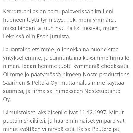
Kerrottuani asian aamupalaverissa tiimilleni
huoneen täytti tyrmistys. Toki moni ymmärsi,
miksi lähden ja juuri nyt. Kaikki tiesivät, miten
liekeissä olin Esan jutuista.
Lauantaina etsimme jo innokkaina huoneistoa
yrityksellemme, ja sunnuntaina keksimme firmalle
nimen. Ideariihemme tuotti kymmeniä ehdokkaita.
Olimme jo päätymässä nimeen Noste productions
Saarinen & Peltola Oy, mutta halusimme käyttää
suomea, ja firma sai nimekseen Nostetuotanto
Oy.
Ikimuistoiset läksiäiseni olivat 11.12.1997. Minut
puettiin sheikiksi, ja haaremin naiset ympäröivät
minut syöttäen viinirypäleitä. Kaisa Peutere piti