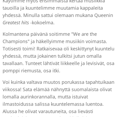
Käytimme myös ensimmäistä kertaa musiikkia
tauoilla ja kuuntelimme muutamia kappaleita
yhdessä. Minulla sattui olemaan mukana Queenin
Greatest hits
-kokoelma.
Kolmantena päivänä soitimme "We are the
Champions" ja häkellyimme musiikin voimasta.
Totisesti toimi! Ratkaisevaa oli keskittynyt kuuntelu
yhdessä, mutta jokainen tulkitsi jutun omalla
tavallaan. Tunteet lähtivät liikkeelle ja levisivät, osa
pomppi riemusta, osa itki.
Voi kuinka valtava muutos porukassa tapahtuikaan
viikossa! Sata elämää nähnyttä suomalaista olivat
lomalla aurinkorannalla, mutta istuivat
ilmastoidussa salissa kuuntelemassa luentoa.
Alussa he olivat varautuneita, osa lievästi