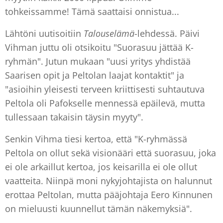
tohkeissamme! Tämä saattaisi onnistua...
Lähtöni uutisoitiin
Talouselämä
-lehdessä. Päivi
Vihman juttu oli otsikoitu "Suorasuu jättää K-
ryhmän". Jutun mukaan "uusi yritys yhdistää
Saarisen opit ja Peltolan laajat kontaktit" ja
"asioihin yleisesti terveen kriittisesti suhtautuva
Peltola oli Pafokselle mennessä epäilevä, mutta
tullessaan takaisin täysin myyty".
Senkin Vihma tiesi kertoa, että "K-ryhmässä
Peltola on ollut sekä visionääri että suorasuu, joka
ei ole arkaillut kertoa, jos keisarilla ei ole ollut
vaatteita. Niinpä moni nykyjohtajista on halunnut
erottaa Peltolan, mutta pääjohtaja Eero Kinnunen
on mieluusti kuunnellut tämän näkemyksiä".