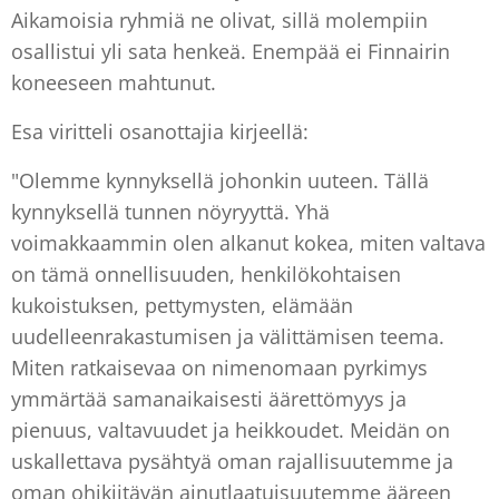
Aikamoisia ryhmiä ne olivat, sillä molempiin
osallistui yli sata henkeä. Enempää ei Finnairin
koneeseen mahtunut.
Esa viritteli osanottajia kirjeellä:
"Olemme kynnyksellä johonkin uuteen. Tällä
kynnyksellä tunnen nöyryyttä. Yhä
voimakkaammin olen alkanut kokea, miten valtava
on tämä onnellisuuden, henkilökohtaisen
kukoistuksen, pettymysten, elämään
uudelleenrakastumisen ja välittämisen teema.
Miten ratkaisevaa on nimenomaan pyrkimys
ymmärtää samanaikaisesti äärettömyys ja
pienuus, valtavuudet ja heikkoudet. Meidän on
uskallettava pysähtyä oman rajallisuutemme ja
oman ohikiitävän ainutlaatuisuutemme ääreen