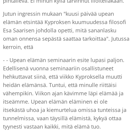
pihtaileva. Ei minun kyllä tarvinnut liioitellakaan.
Jutun ingressin mukaan "kuusi päivää upean
elämän etsintää Kyproksen kuumuudessa filosofi
Esa Saarisen johdolla opetti, mitä sananlasku
oman onnensa sepästä saattaa tarkoittaa". Jutussa
kerroin, että
- - Upean elämän seminaarin esite lupasi paljon.
Edellisenä vuonna seminaariin osallistuneet
hehkuttavat siinä, että viikko Kyproksella muutti
heidän elämänsä. Tuntui, että minulle riittäisi
vähempikin. Viikon ajan kävimme läpi elämää ja
itseämme. Upean elämän eläminen ei ole
itsekästä uhoa ja kiemurtelua omissa tunteissa ja
tunnelmissa, vaan täysillä elämistä, kykyä ottaa
tyynesti vastaan kaikki, mitä elämä tuo.