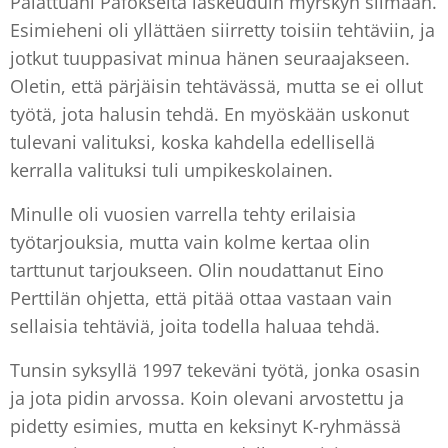
Palattuani Pafokselta laskeuduin myrskyn silmään.
Esimieheni oli yllättäen siirretty toisiin tehtäviin, ja
jotkut tuuppasivat minua hänen seuraajakseen.
Oletin, että pärjäisin tehtävässä, mutta se ei ollut
työtä, jota halusin tehdä. En myöskään uskonut
tulevani valituksi, koska kahdella edellisellä
kerralla valituksi tuli umpikeskolainen.
Minulle oli vuosien varrella tehty erilaisia
työtarjouksia, mutta vain kolme kertaa olin
tarttunut tarjoukseen. Olin noudattanut Eino
Perttilän ohjetta, että pitää ottaa vastaan vain
sellaisia tehtäviä, joita todella haluaa tehdä.
Tunsin syksyllä 1997 tekeväni työtä, jonka osasin
ja jota pidin arvossa. Koin olevani arvostettu ja
pidetty esimies, mutta en keksinyt K-ryhmässä