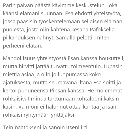
Parin päivän päästä kävimme keskustelun, joka
käänsi elämäni suunnan. Esa ehdotti yhteistyötä,
jossa pääsisin työskentelemään sellaisen elämän
puolesta, josta olin kahtena kesänä Pafoksella
pilkahduksen nähnyt. Samalla pelotti, miten
perheeni elätän.
Mahdollisuus yhteistyöstä Esan kanssa houkutteli,
mutta hirvitti jättää turvattu toimeentulo. Lupasin
miettiä asiaa ja olin jo luopumassa koko
ajatuksesta, mutta seuraavana iltana Esa soitti ja
kertoi puhuneensa Pipsan kanssa. He molemmat
rohkaisivat minua tarttumaan kohtalooni kaksin
käsin. Vaimoni ei halunnut ottaa kantaa ja isäni
rohkaisi ryhtymään yrittäjäksi.
Tein päätökseni ja sanoin itseni irti.