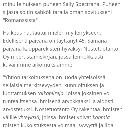
minulle huikean puheen Sally Spectrana. Puheen
sijasta soitin sähkökitaralla oman sovitukseni
"Romanssista"
Haikeus hautautui mielen myllerrykseen.
Edellisenä päivänä oli täyttänyt 45. Samana
päivänä kaupparekisteri hyväksyi Nostetuotanto
Oy:n perustamiskirjan, jossa lennokkaasti
kuvailimme aikomuksiamme:
"Yhtiön tarkoituksena on luoda yhteisöissä
sellaisia merkitsevyyden, kunnioituksen ja
luottamuksen
taikapiirejä
, joissa jokainen voi
tuntea itsensä ihmisenä arvokkaaksi ja aidosti
arvostetuksi. Nostetuotanto Oy rakentaa ihmisten
välille
yhteyksiä
, joissa ihmiset voivat
kahmia
toisten kukoistuksesta voimaa, syvyyttä ja iloa