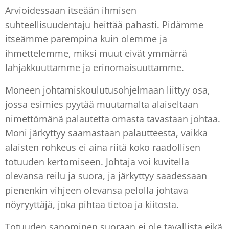
Arvioidessaan itseään ihmisen
suhteellisuudentaju heittää pahasti. Pidämme
itseämme parempina kuin olemme ja
ihmettelemme, miksi muut eivät ymmärrä
lahjakkuuttamme ja erinomaisuuttamme.
Moneen johtamiskoulutusohjelmaan liittyy osa,
jossa esimies pyytää muutamalta alaiseltaan
nimettömänä palautetta omasta tavastaan johtaa.
Moni järkyttyy saamastaan palautteesta, vaikka
alaisten rohkeus ei aina riitä koko raadollisen
totuuden kertomiseen. Johtaja voi kuvitella
olevansa reilu ja suora, ja järkyttyy saadessaan
pienenkin vihjeen olevansa pelolla johtava
nöyryyttäjä, joka pihtaa tietoa ja kiitosta.
Totuuden sanominen suoraan ei ole tavallista eikä