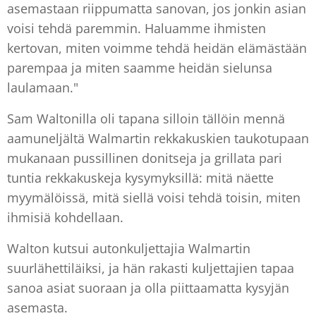
asemastaan riippumatta sanovan, jos jonkin asian
voisi tehdä paremmin. Haluamme ihmisten
kertovan, miten voimme tehdä heidän elämästään
parempaa ja miten saamme heidän sielunsa
laulamaan."
Sam Waltonilla oli tapana silloin tällöin mennä
aamuneljältä Walmartin rekkakuskien taukotupaan
mukanaan pussillinen donitseja ja grillata pari
tuntia rekkakuskeja kysymyksillä: mitä näette
myymälöissä, mitä siellä voisi tehdä toisin, miten
ihmisiä kohdellaan.
Walton kutsui autonkuljettajia Walmartin
suurlähettiläiksi, ja hän rakasti kuljettajien tapaa
sanoa asiat suoraan ja olla piittaamatta kysyjän
asemasta.