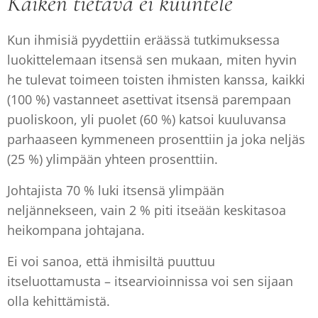
Kaiken tietävä ei kuuntele
Kun ihmisiä pyydettiin eräässä tutkimuksessa
luokittelemaan itsensä sen mukaan, miten hyvin
he tulevat toimeen toisten ihmisten kanssa, kaikki
(100 %) vastanneet asettivat itsensä parempaan
puoliskoon, yli puolet (60 %) katsoi kuuluvansa
parhaaseen kymmeneen prosenttiin ja joka neljäs
(25 %) ylimpään yhteen prosenttiin.
Johtajista 70 % luki itsensä ylimpään
neljännekseen, vain 2 % piti itseään keskitasoa
heikompana johtajana.
Ei voi sanoa, että ihmisiltä puuttuu
itseluottamusta – itsearvioinnissa voi sen sijaan
olla kehittämistä.