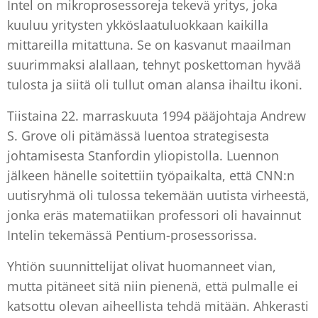
Intel on mikroprosessoreja tekevä yritys, joka
kuuluu yritysten ykköslaatuluokkaan kaikilla
mittareilla mitattuna. Se on kasvanut maailman
suurimmaksi alallaan, tehnyt poskettoman hyvää
tulosta ja siitä oli tullut oman alansa ihailtu ikoni.
Tiistaina 22. marraskuuta 1994 pääjohtaja Andrew
S. Grove oli pitämässä luentoa strategisesta
johtamisesta Stanfordin yliopistolla. Luennon
jälkeen hänelle soitettiin työpaikalta, että CNN:n
uutisryhmä oli tulossa tekemään uutista virheestä,
jonka eräs matematiikan professori oli havainnut
Intelin tekemässä Pentium-prosessorissa.
Yhtiön suunnittelijat olivat huomanneet vian,
mutta pitäneet sitä niin pienenä, että pulmalle ei
katsottu olevan aiheellista tehdä mitään. Ahkerasti