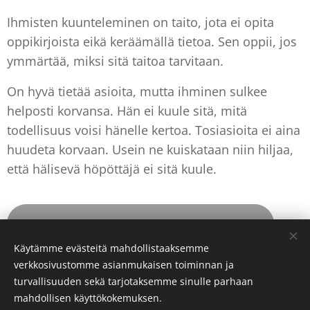
Ihmisten kuunteleminen on taito, jota ei opita
oppikirjoista eikä keräämällä tietoa. Sen oppii, jos
ymmärtää, miksi sitä taitoa tarvitaan.
On hyvä tietää asioita, mutta ihminen sulkee
helposti korvansa. Hän ei kuule sitä, mitä
todellisuus voisi hänelle kertoa. Tosiasioita ei aina
huudeta korvaan. Usein ne kuiskataan niin hiljaa,
että hälisevä höpöttäjä ei sitä kuule.
13. Vain kärkikoirat maisemat vaihtuvat
Käytämme evästeitä mahdollistaaksemme
verkkosivustomme asianmukaisen toiminnan ja
turvallisuuden sekä tarjotaksemme sinulle parhaan
Evästeet
mahdollisen käyttökokemuksen.