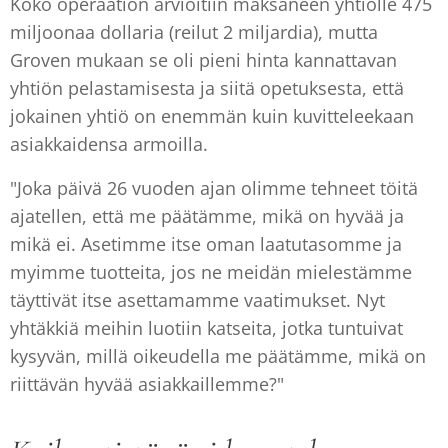
Koko operaation arvioitiin maksaneen yhtiölle 475
miljoonaa dollaria (reilut 2 miljardia), mutta
Groven mukaan se oli pieni hinta kannattavan
yhtiön pelastamisesta ja siitä opetuksesta, että
jokainen yhtiö on enemmän kuin kuvitteleekaan
asiakkaidensa armoilla.
"Joka päivä 26 vuoden ajan olimme tehneet töitä
ajatellen, että me päätämme, mikä on hyvää ja
mikä ei. Asetimme itse oman laatutasomme ja
myimme tuotteita, jos ne meidän mielestämme
täyttivät itse asettamamme vaatimukset. Nyt
yhtäkkiä meihin luotiin katseita, jotka tuntuivat
kysyvän, millä oikeudella me päätämme, mikä on
riittävän hyvää asiakkaillemme?"