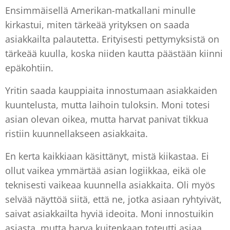
Ensimmäisellä Amerikan-matkallani minulle
kirkastui, miten tärkeää yrityksen on saada
asiakkailta palautetta. Erityisesti pettymyksistä on
tärkeää kuulla, koska niiden kautta päästään kiinni
epäkohtiin.
Yritin saada kauppiaita innostumaan asiakkaiden
kuuntelusta, mutta laihoin tuloksin. Moni totesi
asian olevan oikea, mutta harvat panivat tikkua
ristiin kuunnellakseen asiakkaita.
En kerta kaikkiaan käsittänyt, mistä kiikastaa. Ei
ollut vaikea ymmärtää asian logiikkaa, eikä ole
teknisesti vaikeaa kuunnella asiakkaita. Oli myös
selvää näyttöä siitä, että ne, jotka asiaan ryhtyivät,
saivat asiakkailta hyviä ideoita. Moni innostuikin
asiasta, mutta harva kuitenkaan toteutti asiaa