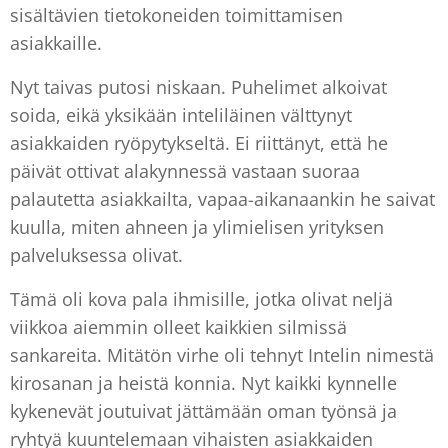
sisältävien tietokoneiden toimittamisen
asiakkaille.
Nyt taivas putosi niskaan. Puhelimet alkoivat
soida, eikä yksikään inteliläinen välttynyt
asiakkaiden ryöpytykseltä. Ei riittänyt, että he
päivät ottivat alakynnessä vastaan suoraa
palautetta asiakkailta, vapaa-aikanaankin he saivat
kuulla, miten ahneen ja ylimielisen yrityksen
palveluksessa olivat.
Tämä oli kova pala ihmisille, jotka olivat neljä
viikkoa aiemmin olleet kaikkien silmissä
sankareita. Mitätön virhe oli tehnyt Intelin nimestä
kirosanan ja heistä konnia. Nyt kaikki kynnelle
kykenevät joutuivat jättämään oman työnsä ja
ryhtyä kuuntelemaan vihaisten asiakkaiden