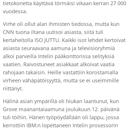
tietokonetta käyttävä törmäisi vikaan kerran 27 000
vuodessa.
Virhe oli ollut alan ihmisten tiedossa, mutta kun
CNN tuona iltana uutisoi asiasta, siitä tuli
kertaheitolla ISO JUTTU. Kaikki isot lehdet kertoivat
asiasta seuraavana aamuna ja televisioryhmiä
alkoi parveilla Intelin pääkonttorissa selityksiä
vaatien. Raivostuneet asiakkaat alkoivat vaatia
rahojaan takaisin. Heille vastattiin korostamalla
virheen vähäpätöisyyttä, mutta se ei useimmille
riittänyt.
Hälinä asian ympärillä oli hiukan laantunut, kun
Grove maanantaiaamuna joulukuun 12. päivänä
tuli töihin. Hänen työpöydällään oli lappu, jossa
kerrottiin IBM:n lopettaneen Intelin prosessorin