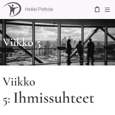
Heikki Peltola
Viikko 5
Viikko
Ihmissuhteet
5: