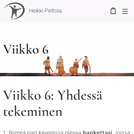
Heikki Peltola
Viikko 6
Viikko 6: Yhdessä
tekeminen
1. Nimeä pari käynnissä olevaa
hankettasi
, joissa