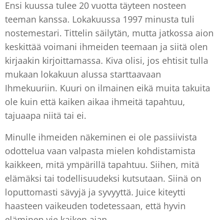
Ensi kuussa tulee 20 vuotta täyteen nosteen
teeman kanssa. Lokakuussa 1997 minusta tuli
nostemestari. Tittelin säilytän, mutta jatkossa aion
keskittää voimani ihmeiden teemaan ja siitä olen
kirjaakin kirjoittamassa. Kiva olisi, jos ehtisit tulla
mukaan lokakuun alussa starttaavaan
Ihmekuuriin. Kuuri on ilmainen eikä muita takuita
ole kuin että kaiken aikaa ihmeitä tapahtuu,
tajuaapa niitä tai ei.
Minulle ihmeiden näkeminen ei ole passiivista
odottelua vaan valpasta mielen kohdistamista
kaikkeen, mitä ympärillä tapahtuu. Siihen, mitä
elämäksi tai todellisuudeksi kutsutaan. Siinä on
loputtomasti sävyjä ja syvyyttä. Juice kiteytti
haasteen vaikeuden todetessaan, että hyvin
eläminen vie kaiken ajan.