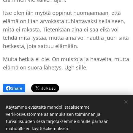
Itse olen iän myötä oppinut huomaamaan, että
elämä on liian arvokasta tuhlattavaksi sellaiseen,
mitä ei rakasta. Tietenkään aina ei saa eikä voi
tehdä mitä lystää, mutta aina voi nauttia juuri siitä
hetkestä, jota sattuu elämään.
Muita hetkiä ei ole. On muistoja ja haaveita, mutta
elämä on suora lähetys. Ugh sille.
Share
Käytämme evästeitä mahdollistaaksemme
verkkosivustomme asianmukaisen toiminnan ja
turvallisuuden sekä tarjotaksemme sinulle parhaan
Evästeet
mahdollisen käyttökokemuksen.