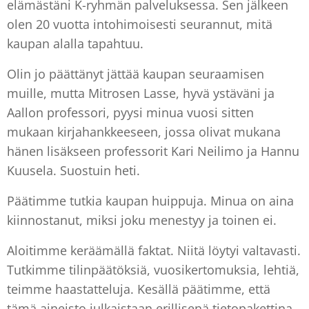
elämästäni K-ryhmän palveluksessa. Sen jälkeen
olen 20 vuotta intohimoisesti seurannut, mitä
kaupan alalla tapahtuu.
Olin jo päättänyt jättää kaupan seuraamisen
muille, mutta Mitrosen Lasse, hyvä ystäväni ja
Aallon professori, pyysi minua vuosi sitten
mukaan kirjahankkeeseen, jossa olivat mukana
hänen lisäkseen professorit Kari Neilimo ja Hannu
Kuusela. Suostuin heti.
Päätimme tutkia kaupan huippuja. Minua on aina
kiinnostanut, miksi joku menestyy ja toinen ei.
Aloitimme keräämällä faktat. Niitä löytyi valtavasti.
Tutkimme tilinpäätöksiä, vuosikertomuksia, lehtiä,
teimme haastatteluja. Kesällä päätimme, että
tämä aineisto julkaistaan erillisenä tietopakettina.