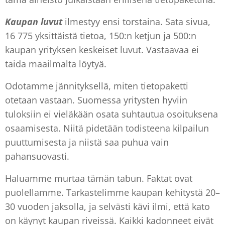
Kaupan luvut
ilmestyy ensi torstaina. Sata sivua,
16 775 yksittäistä tietoa, 150:n ketjun ja 500:n
kaupan yrityksen keskeiset luvut. Vastaavaa ei
taida maailmalta löytyä.
Odotamme jännityksellä, miten tietopaketti
otetaan vastaan. Suomessa yritysten hyviin
tuloksiin ei vieläkään osata suhtautua osoituksena
osaamisesta. Niitä pidetään todisteena kilpailun
puuttumisesta ja niistä saa puhua vain
pahansuovasti.
Haluamme murtaa tämän tabun. Faktat ovat
puolellamme. Tarkastelimme kaupan kehitystä 20–
30 vuoden jaksolla, ja selvästi kävi ilmi, että kato
on käynyt kaupan riveissä. Kaikki kadonneet eivät