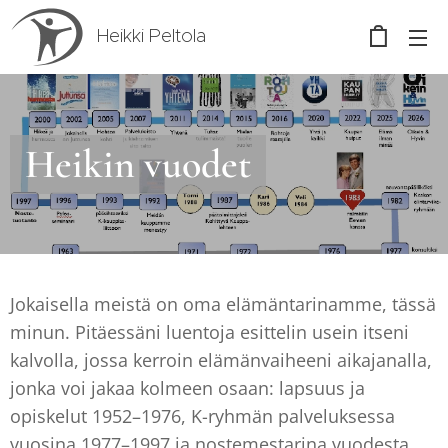
Heikki Peltola
Heikin vuodet
Jokaisella meistä on oma elämäntarinamme, tässä
minun. Pitäessäni luentoja esittelin usein itseni
kalvolla, jossa kerroin elämänvaiheeni aikajanalla,
jonka voi jakaa kolmeen osaan: lapsuus ja
opiskelut 1952–1976, K-ryhmän palveluksessa
vuosina 1977–1997 ja nostemestarina vuodesta