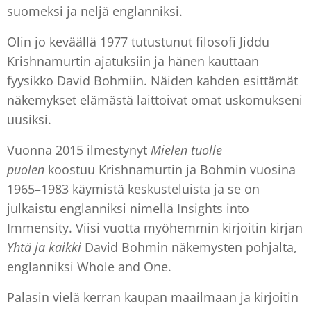
suomeksi ja neljä englanniksi.
Olin jo keväällä 1977 tutustunut filosofi Jiddu
Krishnamurtin ajatuksiin ja hänen kauttaan
fyysikko David Bohmiin. Näiden kahden esittämät
näkemykset elämästä laittoivat omat uskomukseni
uusiksi.
Vuonna 2015 ilmestynyt
Mielen tuolle
puolen
koostuu Krishnamurtin ja Bohmin vuosina
1965–1983 käymistä keskusteluista ja se on
julkaistu englanniksi nimellä Insights into
Immensity. Viisi vuotta myöhemmin kirjoitin kirjan
Yhtä ja kaikki
David Bohmin näkemysten pohjalta,
englanniksi Whole and One.
Palasin vielä kerran kaupan maailmaan ja kirjoitin