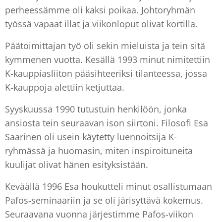
perheessämme oli kaksi poikaa. Johtoryhmän
työssä vapaat illat ja viikonloput olivat kortilla.
Päätoimittajan työ oli sekin mieluista ja tein sitä
kymmenen vuotta. Kesällä 1993 minut nimitettiin
K-kauppiasliiton pääsihteeriksi tilanteessa, jossa
K-kauppoja alettiin ketjuttaa.
Syyskuussa 1990 tutustuin henkilöön, jonka
ansiosta tein seuraavan ison siirtoni. Filosofi Esa
Saarinen oli usein käytetty luennoitsija K-
ryhmässä ja huomasin, miten inspiroituneita
kuulijat olivat hänen esityksistään.
Keväällä 1996 Esa houkutteli minut osallistumaan
Pafos-seminaariin ja se oli järisyttävä kokemus.
Seuraavana vuonna järjestimme Pafos-viikon