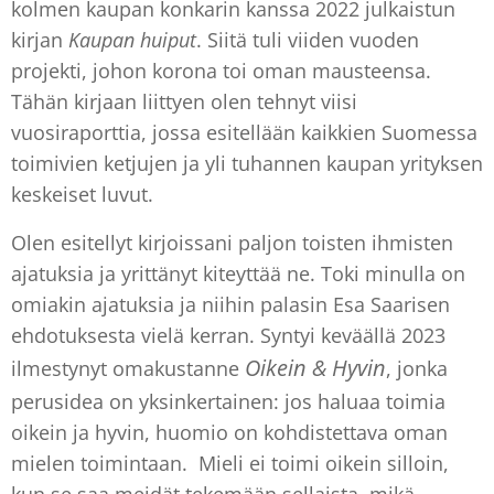
kolmen kaupan konkarin kanssa 2022 julkaistun
kirjan
Kaupan
huiput
. Siitä tuli viiden vuoden
projekti, johon korona toi oman mausteensa.
Tähän kirjaan liittyen olen tehnyt viisi
vuosiraporttia, jossa esitellään kaikkien Suomessa
toimivien ketjujen ja yli tuhannen kaupan yrityksen
keskeiset luvut.
Olen esitellyt kirjoissani paljon toisten ihmisten
ajatuksia ja yrittänyt kiteyttää ne. Toki minulla on
omiakin ajatuksia ja niihin palasin Esa Saarisen
ehdotuksesta vielä kerran. Syntyi keväällä 2023
Oikein & Hyvin
ilmestynyt omakustanne
, jonka
perusidea on yksinkertainen: jos haluaa toimia
oikein ja hyvin, huomio on kohdistettava oman
mielen toimintaan. Mieli ei toimi oikein silloin,