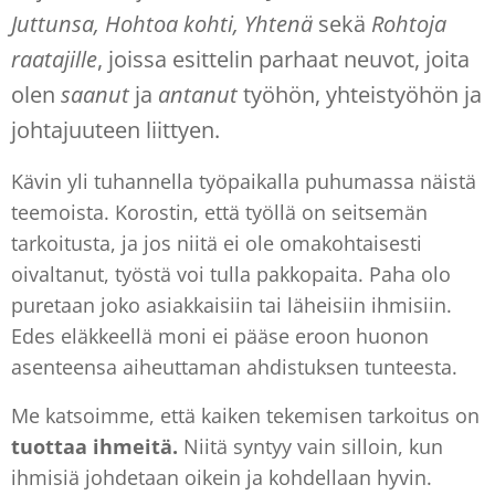
Juttunsa, Hohtoa kohti, Yhtenä
sekä
Rohtoja
raatajille
, joissa esittelin parhaat neuvot, joita
olen
saanut
ja
antanut
työhön, yhteistyöhön ja
johtajuuteen liittyen.
Kävin yli tuhannella työpaikalla puhumassa näistä
teemoista. Korostin, että työllä on seitsemän
tarkoitusta, ja jos niitä ei ole omakohtaisesti
oivaltanut, työstä voi tulla pakkopaita. Paha olo
puretaan joko asiakkaisiin tai läheisiin ihmisiin.
Edes eläkkeellä moni ei pääse eroon huonon
asenteensa aiheuttaman ahdistuksen tunteesta.
Me katsoimme, että kaiken tekemisen
tarkoitus
on
tuottaa ihmeitä.
Niitä syntyy vain silloin, kun
ihmisiä johdetaan oikein ja kohdellaan hyvin.