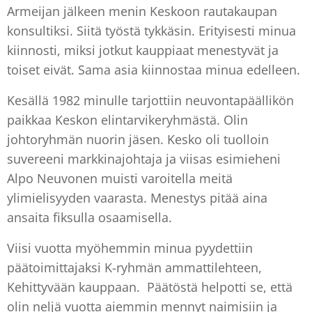
Armeijan jälkeen menin Keskoon rautakaupan
konsultiksi. Siitä työstä tykkäsin. Erityisesti minua
kiinnosti, miksi jotkut kauppiaat menestyvät ja
toiset eivät. Sama asia kiinnostaa minua edelleen.
Kesällä 1982 minulle tarjottiin neuvontapäällikön
paikkaa Keskon elintarvikeryhmästä. Olin
johtoryhmän nuorin jäsen. Kesko oli tuolloin
suvereeni markkinajohtaja ja viisas esimieheni
Alpo Neuvonen muisti varoitella meitä
ylimielisyyden vaarasta. Menestys pitää aina
ansaita fiksulla osaamisella.
Viisi vuotta myöhemmin minua pyydettiin
päätoimittajaksi K-ryhmän ammattilehteen,
Kehittyvään kauppaan. Päätöstä helpotti se, että
olin neljä vuotta aiemmin mennyt naimisiin ja