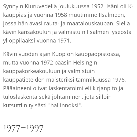
Synnyin Kiuruvedellä joulukuussa 1952. Isäni oli K-
kauppias ja vuonna 1958 muutimme IIsalmeen,
jossa hän avasi rauta- ja maatalouskaupan. Siellä
kävin kansakoulun ja valmistuin Iisalmen lyseosta
ylioppilaaksi vuonna 1971.
Kävin vuoden ajan Kuopion kauppaopistossa,
mutta vuonna 1972 pääsin Helsingin
kauppakorkeakouluun ja valmistuin
kauppatieteiden maisteriksi tammikuussa 1976.
Pääaineeni olivat laskentatoimi eli kirjanpito ja
tuloslaskenta sekä johtaminen, jota silloin
kutsuttiin tylsästi "hallinnoksi".
1977–1997