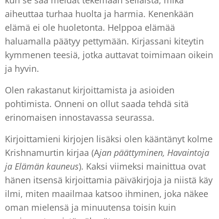
kun se saa meidät tekemään sellaista, mikä
aiheuttaa turhaa huolta ja harmia. Kenenkään
elämä ei ole huoletonta. Helppoa elämää
haluamalla päätyy pettymään. Kirjassani kiteytin
kymmenen teesiä, jotka auttavat toimimaan oikein
ja hyvin.
Olen rakastanut kirjoittamista ja asioiden
pohtimista. Onneni on ollut saada tehdä sitä
erinomaisen innostavassa seurassa.
Kirjoittamieni kirjojen lisäksi olen kääntänyt kolme
Krishnamurtin kirjaa (A
jan päättyminen, Havaintoja
ja Elämän kauneus
). Kaksi viimeksi mainittua ovat
hänen itsensä kirjoittamia päiväkirjoja ja niistä käy
ilmi, miten maailmaa katsoo ihminen, joka näkee
oman mielensä ja minuutensa toisin kuin