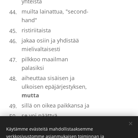
yhteistä
muilta lainattua, "second-
hand"
ristiriitaista
jakaa osiin ja yhdistää
mielivaltaisesti
pilkkoo maailman
palasiksi
aiheuttaa sisäisen ja
ulkoisen epäjärjestyksen,
mutta
sillä on oikea paikkansa ja
se voi päättyä
Käytämme evästeitä mahdollistaaksemme
verkkosivustomme asianmukaisen toiminnan ja