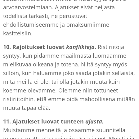
arvoarvostelmiaan. Ajatukset eivät heijasta
todellista tarkasti, ne perustuvat
ehdollistumiseemme ja omaksumiimme
käsitteisiin.
10. Rajoitukset
luovat
konflikteja
.
Ristiriitoja
syntyy, kun pidämme maailmasta luomaamme
mielikuvaa oikeana ja totena. Niitä syntyy myös
silloin, kun haluamme joko saada jotakin sellaista,
mitä meillä ei ole, tai olla jotakin muuta kuin
koemme olevamme. Olemme niin tottuneet
ristiriitoihin, että emme pidä mahdollisena mitään
muuta tapaa elää.
11. Ajatukset
luovat tunteen
ajasta.
Muistamme menneitä ja osaamme suunnitella
tulevaa, mutta elää voi vain tässä ja nyt. Muistia ja