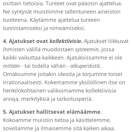
osittain tietoisia. Tunteet ovat pääosin ajattelua.
Ne syntyvät muistiimme tallentuneen aineiston
tuotteena. Käytämme ajattelua tunteen
tunnistamiseksi ja nimeämiseksi.
4. Ajatukset
ovat
kollektiivisia
.
Ajatukset liikkuvat
ihmisten välillä muodostaen
systeemin
, jossa
kaikki vaikuttaa kaikkeen. Ajatuksissamme ei ole
mitään
- tai todella vähän -
alkuperäistä
.
Omaksumme joitakin ideoita ja torjumme toiset
irrationaalisesti. Kokemamme yksilöllinen itse on
henkilökohtainen valikoimamme kollektiivisia
arvoja, merkityksiä ja tarkoitusperiä.
5. Ajatukset
hallitsevat elämäämme
.
Kokoamme muistiin tietoa ja käsittelemme,
sovellamme ja ilmaisemme sitä kaiken aikaa.