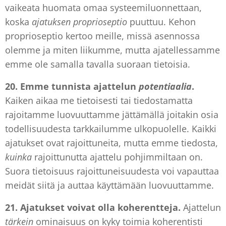
vaikeata huomata omaa systeemiluonnettaan,
koska
ajatuksen proprioseptio
puuttuu. Kehon
proprioseptio kertoo meille, missä asennossa
olemme ja miten liikumme, mutta ajatellessamme
emme ole samalla tavalla suoraan tietoisia.
20.
Emme tunnista ajattelun
potentiaalia
.
Kaiken aikaa me tietoisesti tai tiedostamatta
rajoitamme luovuuttamme jättämällä joitakin osia
todellisuudesta tarkkailumme ulkopuolelle. Kaikki
ajatukset ovat rajoittuneita, mutta emme tiedosta,
kuinka
rajoittunutta ajattelu pohjimmiltaan on.
Suora tietoisuus rajoittuneisuudesta voi vapauttaa
meidät siitä ja auttaa käyttämään luovuuttamme.
21. Ajatukset
voivat olla koherentteja.
Ajattelun
tärkein
ominaisuus on kyky toimia koherentisti