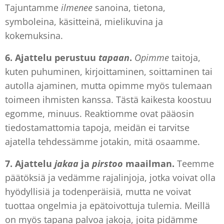
Tajuntamme
ilmenee
sanoina, tietona,
symboleina, käsitteinä, mielikuvina ja
kokemuksina.
6. Ajattelu
perustuu
tapaan
.
Opimme
taitoja,
kuten puhuminen, kirjoittaminen, soittaminen tai
autolla ajaminen, mutta opimme myös tulemaan
toimeen ihmisten kanssa. Tästä kaikesta koostuu
egomme, minuus. Reaktiomme ovat pääosin
tiedostamattomia tapoja, meidän ei tarvitse
ajatella tehdessämme jotakin, mitä osaamme.
7. Ajattelu
jakaa
ja
pirstoo
maailman.
Teemme
päätöksiä ja vedämme rajalinjoja, jotka voivat olla
hyödyllisiä ja todenperäisiä, mutta ne voivat
tuottaa ongelmia ja epätoivottuja tulemia. Meillä
on myös tapana palvoa jakoja, joita pidämme