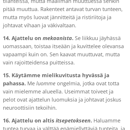
tilanteissa, mutta maailman muuttuessa senkin
pitää muuttua. Rakenteet antavat turvan tunteen,
mutta myös luovat jännitteitä ja ristiriitoja ja
johtavat vihaan ja väkivaltaan.
14. Ajattelu
on
mekaanista
.
Se liikkuu jäyhässä
uomassaan, toistaa itseään ja kuvittelee olevansa
vapaampi kuin on. Sen kaavat muuttuvat, mutta
vain rajoitteidensa puitteissa.
15. Käytämme
mielikuvitusta hyvässä ja
pahassa.
Me
luomme
ongelmia, jotka ovat totta
vain mielemme alueella. Useimmat toiveet ja
pelot ovat ajattelun luomuksia ja johtavat joskus
neuroottisiin tekoihin.
16. Ajattelu
on altis
itsepetokseen
.
Haluamme
tuntea turvaa ja välttää epämiellyttäviä tunteita, ja