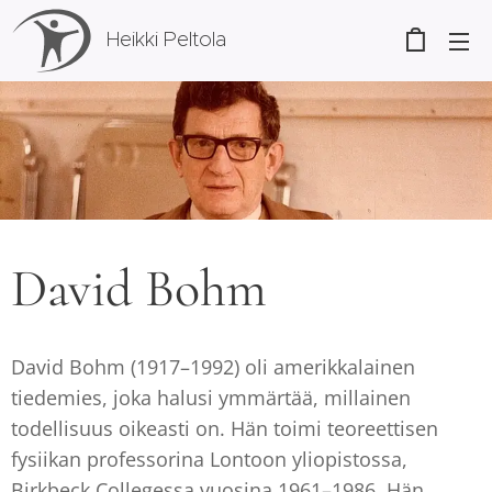
Heikki Peltola
David Bohm
David Bohm (1917–1992) oli amerikkalainen
tiedemies, joka halusi ymmärtää, millainen
todellisuus oikeasti on. Hän toimi teoreettisen
fysiikan professorina Lontoon yliopistossa,
Birkbeck Collegessa vuosina 1961–1986. Hän