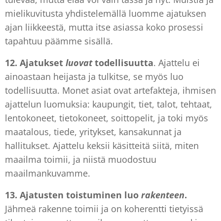
mielikuvitusta yhdistelemällä luomme ajatuksen
ajan liikkeestä, mutta itse asiassa koko prosessi
tapahtuu päämme sisällä.
12. Ajatukset
luovat
todellisuutta
. Ajattelu ei
ainoastaan heijasta ja tulkitse, se myös luo
todellisuutta. Monet asiat ovat artefakteja, ihmisen
ajattelun luomuksia: kaupungit, tiet, talot, tehtaat,
lentokoneet, tietokoneet, soittopelit, ja toki myös
maatalous, tiede, yritykset, kansakunnat ja
hallitukset. Ajattelu keksii käsitteitä siitä, miten
maailma toimii, ja niistä muodostuu
maailmankuvamme.
13. Ajatusten
toistuminen luo
rakenteen
.
Jähmeä rakenne toimii ja on koherentti tietyissä