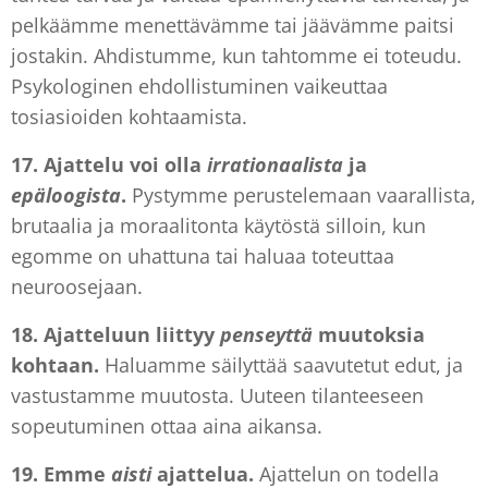
pelkäämme menettävämme tai jäävämme paitsi
jostakin. Ahdistumme, kun tahtomme ei toteudu.
Psykologinen ehdollistuminen vaikeuttaa
tosiasioiden kohtaamista.
17. Ajattelu
voi olla
irrationaalista
ja
epäloogista
.
Pystymme perustelemaan vaarallista,
brutaalia ja moraalitonta käytöstä silloin, kun
egomme on uhattuna tai haluaa toteuttaa
neuroosejaan.
18. Ajatteluun
liittyy
penseyttä
muutoksia
kohtaan.
Haluamme säilyttää saavutetut edut, ja
vastustamme muutosta. Uuteen tilanteeseen
sopeutuminen ottaa aina aikansa.
19. Emme
aisti
ajattelua.
Ajattelun on todella