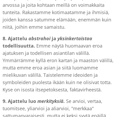
arvossa ja joita kohtaan meillä on voimakkaita
tunteita. Rakastamme kotimaatamme ja ihmisiä,
joiden kanssa satumme elämään, enemmän kuin
niitä, joihin emme samaistu.
8. Ajattelu
abstrahoi
ja
yksinkertaistaa
todellisuutta.
Emme näytä huomaavan eroa
ajatuksen ja todellisen asiantilan välillä.
Ymmärrämme kyllä eron kartan ja maaston välillä,
mutta emme eroa asian ja siitä luomamme
mielikuvan välillä. Taistelemme ideoiden ja
symboleiden puolesta ikään kuin ne olisivat totta.
Kyse on isosta itsepetoksesta, faktavirheestä.
9. Ajattelu
luo
merkityksiä.
Se arvioi, vertaa,
tuomitsee, yliarvioi ja aliarvioi, "merkkaa"
sattumanvaraisesti, mutta ei keksi syytä epäillä