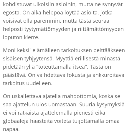
kohdistuvat ulkoisiin asioihin, mutta ne syntyvät
egosta. On aika helppoa löytää asioita, jotka
voisivat olla paremmin, mutta tästä seuraa
helposti tyytymättömyyden ja riittämättömyyden
loputon kierre.
Moni keksii elämälleen tarkoituksen peittääkseen
sisäisen tyhjyytensä. Myyttiä erillisestä minästä
pidetään yllä "toteuttamalla itseä". Tästä on
päästävä. On vaihdettava fokusta ja ankkuroitava
tarkoitus uudelleen.
On uskallettava ajatella mahdottomia, koska se
saa ajattelun ulos uomastaan. Suuria kysymyksiä
ei voi ratkaista ajattelemalla pienesti eikä
globaaleja haasteita voiteta tuijottamalla omaa
napaa.