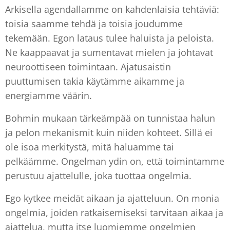
Arkisella agendallamme on kahdenlaisia tehtäviä:
toisia saamme tehdä ja toisia joudumme
tekemään. Egon lataus tulee haluista ja peloista.
Ne kaappaavat ja sumentavat mielen ja johtavat
neuroottiseen toimintaan. Ajatusaistin
puuttumisen takia käytämme aikamme ja
energiamme väärin.
Bohmin mukaan tärkeämpää on tunnistaa halun
ja pelon mekanismit kuin niiden kohteet. Sillä ei
ole isoa merkitystä, mitä haluamme tai
pelkäämme. Ongelman ydin on, että toimintamme
perustuu ajattelulle, joka tuottaa ongelmia.
Ego kytkee meidät aikaan ja ajatteluun. On monia
ongelmia, joiden ratkaisemiseksi tarvitaan aikaa ja
ajattelua, mutta itse luomiemme ongelmien