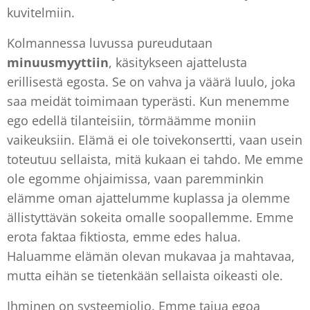
kuvitelmiin.
Kolmannessa luvussa pureudutaan
minuusmyyttiin
, käsitykseen ajattelusta
erillisestä egosta. Se on vahva ja väärä luulo, joka
saa meidät toimimaan typerästi. Kun menemme
ego edellä tilanteisiin, törmäämme moniin
vaikeuksiin. Elämä ei ole toivekonsertti, vaan usein
toteutuu sellaista, mitä kukaan ei tahdo. Me emme
ole egomme ohjaimissa, vaan paremminkin
elämme oman ajattelumme kuplassa ja olemme
ällistyttävän sokeita omalle soopallemme. Emme
erota faktaa fiktiosta, emme edes halua.
Haluamme elämän olevan mukavaa ja mahtavaa,
mutta eihän se tietenkään sellaista oikeasti ole.
Ihminen on systeemiolio. Emme tajua egoa