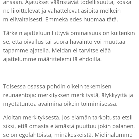
ansaan. Ajatukset vääristävät todellisuutta, koska
ne liioittelevat ja vähättelevät asioita melkein
mielivaltaisesti. Emmekä edes huomaa tätä.
Tärkein ajatteluun liittyvä ominaisuus on kuitenkin
se, että oivallus tai suora havainto voi muuttaa
tapamme ajatella. Meidän ei tarvitse elää
ajattelumme määrittelemillä ehdoilla.
Toisessa osassa pohdin oikein tekemisen
reunaehtoja: merkityksen merkitystä, älykkyyttä ja
myötätuntoa avaimina oikein toimimisessa.
Aloitan merkityksestä. Jos elämän tarkoitusta etsii
siksi, että omasta elämästä puuttuu jokin palanen,
se on egolähtöistä, minäkeskeistä. Mielihalumme