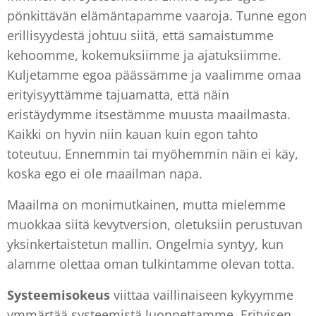
pönkittävän elämäntapamme vaaroja. Tunne egon
erillisyydestä johtuu siitä, että samaistumme
kehoomme, kokemuksiimme ja ajatuksiimme.
Kuljetamme egoa päässämme ja vaalimme omaa
erityisyyttämme tajuamatta, että näin
eristäydymme itsestämme muusta maailmasta.
Kaikki on hyvin niin kauan kuin egon tahto
toteutuu. Ennemmin tai myöhemmin näin ei käy,
koska ego ei ole maailman napa.
Maailma on monimutkainen, mutta mielemme
muokkaa siitä kevytversion, oletuksiin perustuvan
yksinkertaistetun mallin. Ongelmia syntyy, kun
alamme olettaa oman tulkintamme olevan totta.
Systeemisokeus
viittaa vaillinaiseen kykyymme
ymmärtää systeemistä luonnettamme. Erityisen