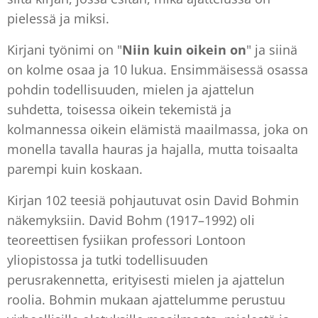
pielessä ja miksi.
Kirjani työnimi on "
Niin kuin oikein on
" ja siinä
on kolme osaa ja 10 lukua. Ensimmäisessä osassa
pohdin todellisuuden, mielen ja ajattelun
suhdetta, toisessa oikein tekemistä ja
kolmannessa oikein elämistä maailmassa, joka on
monella tavalla hauras ja hajalla, mutta toisaalta
parempi kuin koskaan.
Kirjan 102 teesiä pohjautuvat osin David Bohmin
näkemyksiin. David Bohm (1917–1992) oli
teoreettisen fysiikan professori Lontoon
yliopistossa ja tutki todellisuuden
perusrakennetta, erityisesti mielen ja ajattelun
roolia. Bohmin mukaan ajattelumme perustuu