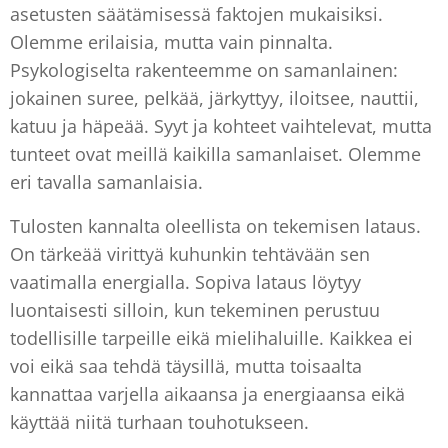
asetusten säätämisessä faktojen mukaisiksi.
Olemme erilaisia, mutta vain pinnalta.
Psykologiselta rakenteemme on samanlainen:
jokainen suree, pelkää, järkyttyy, iloitsee, nauttii,
katuu ja häpeää. Syyt ja kohteet vaihtelevat, mutta
tunteet ovat meillä kaikilla samanlaiset. Olemme
eri tavalla samanlaisia.
Tulosten kannalta oleellista on tekemisen lataus.
On tärkeää virittyä kuhunkin tehtävään sen
vaatimalla energialla. Sopiva lataus löytyy
luontaisesti silloin, kun tekeminen perustuu
todellisille tarpeille eikä mielihaluille. Kaikkea ei
voi eikä saa tehdä täysillä, mutta toisaalta
kannattaa varjella aikaansa ja energiaansa eikä
käyttää niitä turhaan touhotukseen.