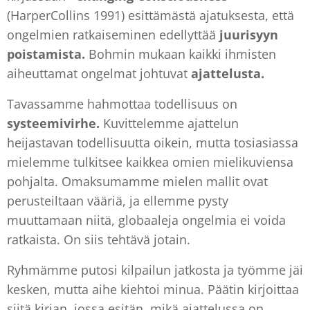
(HarperCollins 1991) esittämästä ajatuksesta, että
ongelmien ratkaiseminen edellyttää
juurisyyn
poistamista.
Bohmin mukaan kaikki ihmisten
aiheuttamat ongelmat johtuvat
ajattelusta.
Tavassamme hahmottaa todellisuus on
systeemivirhe.
Kuvittelemme ajattelun
heijastavan todellisuutta oikein, mutta tosiasiassa
mielemme tulkitsee kaikkea omien mielikuviensa
pohjalta. Omaksumamme mielen mallit ovat
perusteiltaan vääriä, ja ellemme pysty
muuttamaan niitä, globaaleja ongelmia ei voida
ratkaista. On siis tehtävä jotain.
Ryhmämme putosi kilpailun jatkosta ja työmme jäi
kesken, mutta aihe kiehtoi minua. Päätin kirjoittaa
siitä kirjan, jossa esitän, mikä ajattelussa on