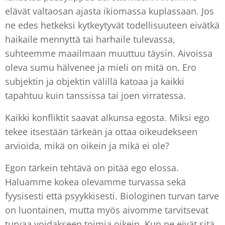
elävät valtaosan ajasta ikiomassa kuplassaan. Jos
ne edes hetkeksi kytkeytyvät todellisuuteen eivätkä
haikaile mennyttä tai harhaile tulevassa,
suhteemme maailmaan muuttuu täysin. Aivoissa
oleva sumu hälvenee ja mieli on mitä on. Ero
subjektin ja objektin välillä katoaa ja kaikki
tapahtuu kuin tanssissa tai joen virratessa.
Kaikki konfliktit saavat alkunsa egosta. Miksi ego
tekee itsestään tärkeän ja ottaa oikeudekseen
arvioida, mikä on oikein ja mikä ei ole?
Egon tärkein tehtävä on pitää ego elossa.
Haluamme kokea olevamme turvassa sekä
fyysisesti että psyykkisesti. Biologinen turvan tarve
on luontainen, mutta myös aivomme tarvitsevat
turvaa voidakseen toimia oikein. Kun ne eivät sitä