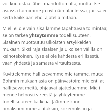
voi kuulostaa lähes mahdottomalta, mutta itse
asiassa toimimme jo nyt näin tilanteissa, joissa ei
kerta kaikkiaan ehdi ajatella mitään.
Mieli ei ole vain sisällämme tapahtuvaa toimintaa;
se on tärkeä
yhteytemme
todellisuuteen.
Sisäinen muotoutuu ulkoisten ärsykkeiden
mukaan. Siksi raja sisäisen ja ulkoisen välillä on
keinotekoinen. Kyse ei ole kahdesta erillisestä,
vaan yhdestä ja samasta virtauksesta.
Kuvittelemme hallitsevamme mieltämme, mutta
Bohmin mukaan asia on päinvastoin: mielentilat
hallitsevat meitä, ohjaavat ajatteluamme. Mieli
menee helposti vireestä ja yhteytemme
todellisuuteen katkeaa. Jäämme kiinni
omaksumiimme ajatuksiin, kokemuksiin ja