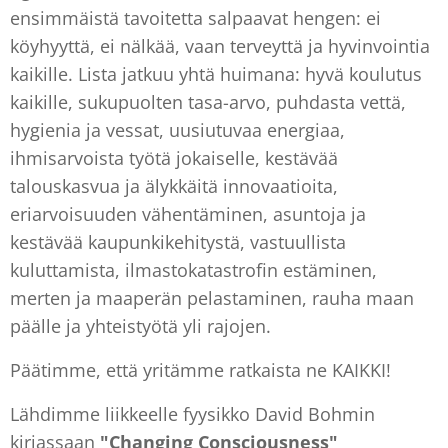
ensimmäistä tavoitetta salpaavat hengen: ei
köyhyyttä, ei nälkää, vaan terveyttä ja hyvinvointia
kaikille. Lista jatkuu yhtä huimana: hyvä koulutus
kaikille, sukupuolten tasa-arvo, puhdasta vettä,
hygienia ja vessat, uusiutuvaa energiaa,
ihmisarvoista työtä jokaiselle, kestävää
talouskasvua ja älykkäitä innovaatioita,
eriarvoisuuden vähentäminen, asuntoja ja
kestävää kaupunkikehitystä, vastuullista
kuluttamista, ilmastokatastrofin estäminen,
merten ja maaperän pelastaminen, rauha maan
päälle ja yhteistyötä yli rajojen.
Päätimme, että yritämme ratkaista ne KAIKKI!
Lähdimme liikkeelle fyysikko David Bohmin
kirjassaan
"Changing Consciousness"