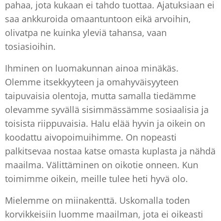
pahaa, jota kukaan ei tahdo tuottaa. Ajatuksiaan ei
saa ankkuroida omaantuntoon eikä arvoihin,
olivatpa ne kuinka yleviä tahansa, vaan
tosiasioihin.
Ihminen on luomakunnan ainoa minäkäs.
Olemme itsekkyyteen ja omahyväisyyteen
taipuvaisia olentoja, mutta samalla tiedämme
olevamme syvällä sisimmässämme sosiaalisia ja
toisista riippuvaisia. Halu elää hyvin ja oikein on
koodattu aivopoimuihimme. On nopeasti
palkitsevaa nostaa katse omasta kuplasta ja nähdä
maailma. Välittäminen on oikotie onneen. Kun
toimimme oikein, meille tulee heti hyvä olo.
Mielemme on miinakenttä. Uskomalla toden
korvikkeisiin luomme maailman, jota ei oikeasti