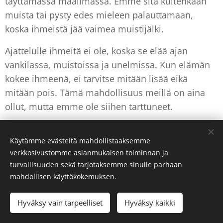
täyttämässä maailmassa. Emme sitä kuitenkaan
muista tai pysty edes mieleen palauttamaan,
koska ihmeistä jää vaimea muistijälki.
Ajattelulle ihmeitä ei ole, koska se elää ajan
vankilassa, muistoissa ja unelmissa. Kun elämän
kokee ihmeenä, ei tarvitse mitään lisää eikä
mitään pois. Tämä mahdollisuus meillä on aina
ollut, mutta emme ole siihen tarttuneet.
Lopuksi pohdin suoran yhteyden olemusta.
Käytämme evästeitä mahdollistaaksemme
Vapautuminen pelosta ja surusta lopettaa egon
verkkosivustomme asianmukaisen toiminnan ja
sätkimisen. Kun mieli on minätön, ajattelulla ei
turvallisuuden sekä tarjotaksemme sinulle parhaan
mahdollisen käyttökokemuksen.
enää ole kohtuutonta valtaa. Muistia ja
mielikuvitusta käytetään vain silloin, kun niitä
Hyväksy vain tarpeelliset
Hyväksy kaikki
tarvitaan.