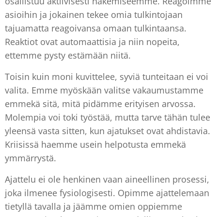
osallistuu aktiivisesti näkemiseemme. Reagoimme
asioihin ja jokainen tekee omia tulkintojaan
tajuamatta reagoivansa omaan tulkintaansa.
Reaktiot ovat automaattisia ja niin nopeita,
ettemme pysty estämään niitä.
Toisin kuin moni kuvittelee, syviä tunteitaan ei voi
valita. Emme myöskään valitse vakaumustamme
emmekä sitä, mitä pidämme erityisen arvossa.
Molempia voi toki työstää, mutta tarve tähän tulee
yleensä vasta sitten, kun ajatukset ovat ahdistavia.
Kriisissä haemme usein helpotusta emmekä
ymmärrystä.
Ajattelu ei ole henkinen vaan aineellinen prosessi,
joka ilmenee fysiologisesti. Opimme ajattelemaan
tietyllä tavalla ja jäämme omien oppiemme