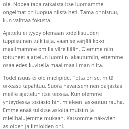
ole. Nopea tapa ratkaista itse luomamme
ongelmat on luopua niistä heti. Tämä onnistuu,
kun vaihtaa fokusta.
Ajattelu ei tyydy olemaan todellisuuden
tuppisuinen tulkitsija, vaan se värjää koko
maailmamme omilla väreillään. Olemme niin
tottuneet ajattelun luomiin jakautumiin, ettemme
osaa edes kuvitella maailmaa ilman niitä.
Todellisuus ei ole mielipide. Totta on se, mitä
oikeasti tapahtuu. Suora havaitseminen paljastaa
meille ajattelun itse teossa. Kun olemme
yhteydessä tosiasioihin, mieleen laskeutuu rauha.
Emme enää tulkitse asioita muistin ja
mielihalujemme mukaan. Katsomme näkyvien
asioiden ja ilmiöiden ohi.