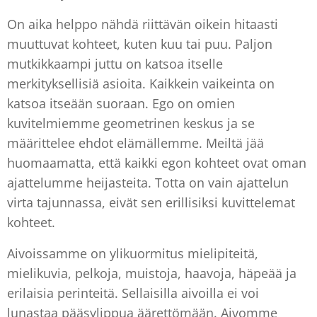
On aika helppo nähdä riittävän oikein hitaasti
muuttuvat kohteet, kuten kuu tai puu. Paljon
mutkikkaampi juttu on katsoa itselle
merkityksellisiä asioita. Kaikkein vaikeinta on
katsoa itseään suoraan. Ego on omien
kuvitelmiemme geometrinen keskus ja se
määrittelee ehdot elämällemme. Meiltä jää
huomaamatta, että kaikki egon kohteet ovat oman
ajattelumme heijasteita. Totta on vain ajattelun
virta tajunnassa, eivät sen erillisiksi kuvittelemat
kohteet.
Aivoissamme on ylikuormitus mielipiteitä,
mielikuvia, pelkoja, muistoja, haavoja, häpeää ja
erilaisia perinteitä. Sellaisilla aivoilla ei voi
lunastaa pääsylippua äärettömään. Aivomme