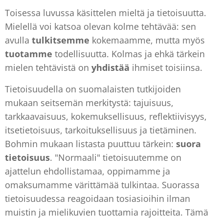
Toisessa luvussa käsittelen mieltä ja tietoisuutta.
Mielellä voi katsoa olevan kolme tehtävää: sen
avulla
tulkitsemme
kokemaamme, mutta myös
tuotamme
todellisuutta. Kolmas ja ehkä tärkein
mielen tehtävistä on
yhdistää
ihmiset toisiinsa.
Tietoisuudella on suomalaisten tutkijoiden
mukaan seitsemän merkitystä: tajuisuus,
tarkkaavaisuus, kokemuksellisuus, reflektiivisyys,
itsetietoisuus, tarkoituksellisuus ja tietäminen.
Bohmin mukaan listasta puuttuu tärkein:
suora
tietoisuus
. "Normaali" tietoisuutemme on
ajattelun ehdollistamaa, oppimamme ja
omaksumamme värittämää tulkintaa. Suorassa
tietoisuudessa reagoidaan tosiasioihin ilman
muistin ja mielikuvien tuottamia rajoitteita. Tämä