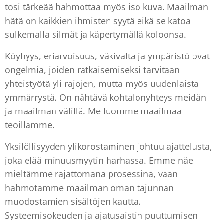
tosi tärkeää hahmottaa myös iso kuva. Maailman
hätä on kaikkien ihmisten syytä eikä se katoa
sulkemalla silmät ja käpertymällä koloonsa.
Köyhyys, eriarvoisuus, väkivalta ja ympäristö ovat
ongelmia, joiden ratkaisemiseksi tarvitaan
yhteistyötä yli rajojen, mutta myös uudenlaista
ymmärrystä. On nähtävä kohtalonyhteys meidän
ja maailman välillä. Me luomme maailmaa
teoillamme.
Yksilöllisyyden ylikorostaminen johtuu ajattelusta,
joka elää minuusmyytin harhassa. Emme näe
mieltämme rajattomana prosessina, vaan
hahmotamme maailman oman tajunnan
muodostamien sisältöjen kautta.
Systeemisokeuden ja ajatusaistin puuttumisen