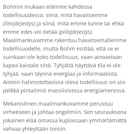
Bohmin mukaan elämme kahdessa
todellisuudessa: siinä, mitä havaitsemme
(ilmijärjestys)
ja siinä, mitä emme tunne tai ehkä
emme edes voi tietää
(piilojärjestys).
Maailmankuvamme rakentuu havaitsemallemme
todellisuudelle, mutta Bohm esittää, että se ei
suinkaan ole koko todellisuus, vaan ainoastaan
kapea kaistale siitä. Tyhjältä näyttävä tila ei ole
tyhjää, vaan täynnä energiaa ja informaatiota.
Aistein hahmotettavissa oleva todellisuus on siis
pelkkä pintailmiö massiivisessa energiameressä.
Mekanistinen maailmankuvamme perustuu
virheeseen ja johtaa ongelmiin. Sen seurauksena
jokainen elää omassa kuplassaan ymmärtämättä
vahvaa yhteyttään toisiin.