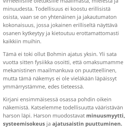
virheellisille oletuksille maailmasta, mielestä ja
minuudesta. Todellisuus ei koostu erillisistä
osista, vaan se on yhtenäinen ja jakautumaton
kokonaisuus, jossa jokainen erilliseltä näyttävä
osanen kytkeytyy ja kietoutuu erottamattomasti
kaikkiin muihin.
Tämä ei toki ollut Bohmin ajatus yksin. Yli sata
vuotta sitten fysiikka osoitti, että omaksumamme
mekanistinen maailmankuva on puutteellinen,
mutta tämä näkemys ei ole vieläkään läpäissyt
ymmärrystämme, edes tieteessä.
Kirjani ensimmäisessä osassa pohdin oikein
näkemistä. Katselemme todellisuutta vääristävän
harson läpi. Harson muodostavat
minuusmyytti,
systeemisokeus
ja
ajatusaistin
puuttuminen.