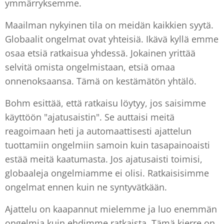
ymmärryksemme.
Maailman nykyinen tila on meidän kaikkien syytä.
Globaalit ongelmat ovat yhteisiä. Ikävä kyllä emme
osaa etsiä ratkaisua yhdessä. Jokainen yrittää
selvitä omista ongelmistaan, etsiä omaa
onnenoksaansa. Tämä on kestämätön yhtälö.
Bohm esittää, että ratkaisu löytyy, jos saisimme
käyttöön "ajatusaistin". Se auttaisi meitä
reagoimaan heti ja automaattisesti ajattelun
tuottamiin ongelmiin samoin kuin tasapainoaisti
estää meitä kaatumasta. Jos ajatusaisti toimisi,
globaaleja ongelmiamme ei olisi. Ratkaisisimme
ongelmat ennen kuin ne syntyvätkään.
Ajattelu on kaapannut mielemme ja luo enemmän
ongelmia kuin ehdimme ratkaista. Tämä kierre on