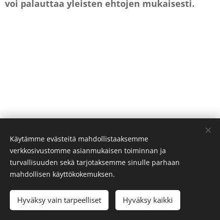
voi palauttaa yleisten ehtojen mukaisesti.
Käytämme evästeitä mahdollistaaksemme
verkkosivustomme asianmukaisen toiminnan ja
turvallisuuden sekä tarjotaksemme sinulle parhaan
Cookies
mahdollisen käyttökokemuksen.
Languages
Hyväksy vain tarpeelliset
Hyväksy kaikki
Suomi
English